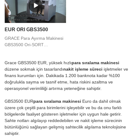
EUR ORI GBS3500
GRACE Para Ayırma Makinesi
GBS3500 Ori-SORT
Banknotları Farklı Yüzlere Göre
Ayıklama Fonksiyonu
Grace GBS3500 EUR, yüksek hızlı
para sıralama makinesi
düzene sokmak için tasarlandı
nakit işleme süreci
işletmeler ve
finans kurumları için. Dakikada 1.200 banknota kadar %100
doğrulukla sayma ve tasnif etme, hata riskini azaltma ve
operasyonel verimliliği artırma yeteneğine sahiptir.
GBS3500 EUR
para sıralama makinesi
Euro da dahil olmak
üzere çok çeşitli para birimlerini işleyebilir ve bu da onu farklı
bölgelerde faaliyet gösteren işletmeler için uygun hale getirir.
Sahte notları algılayıp reddedebilen ve nakit işleme sürecinin
bütünlüğünü sağlayan gelişmiş sahtecilik algılama teknolojisine
sahiptir.