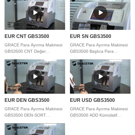
EUR CNT GBS3500
EUR SN GBS3500
GRACE Para Ayırma Makinesi
GRACE Para Ayırma Makinesi
GBS3500 CNT Değer
GBS3500 Başlıca Para
Hesaplama Fonksiyonu
Birimlerinin Seri Numarasını
Olmadan Ücretsiz Sayma
Yakalama ve Kaydetme İşlevi
EUR DEN GBS3500
EUR USD GBS3500
GRACE Para Ayırma Makinesi
GRACE Para Ayırma Makinesi
GBS3500 DEN-SORT
GBS3500 ADD Kümülatif
Banknotları Farklı Kupürlere
Sayma İşlevi
Göre Sıralama Fonksiyonu