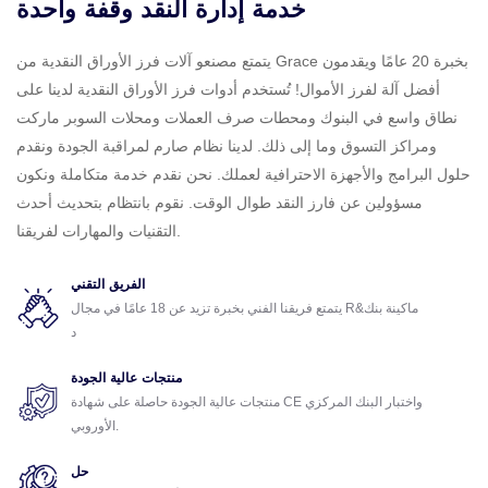
خدمة إدارة النقد وقفة واحدة
يتمتع مصنعو آلات فرز الأوراق النقدية من Grace بخبرة 20 عامًا ويقدمون
أفضل آلة لفرز الأموال! تُستخدم أدوات فرز الأوراق النقدية لدينا على
نطاق واسع في البنوك ومحطات صرف العملات ومحلات السوبر ماركت
ومراكز التسوق وما إلى ذلك. لدينا نظام صارم لمراقبة الجودة ونقدم
حلول البرامج والأجهزة الاحترافية لعملك. نحن نقدم خدمة متكاملة ونكون
مسؤولين عن فارز النقد طوال الوقت. نقوم بانتظام بتحديث أحدث
التقنيات والمهارات لفريقنا.
الفريق التقني
يتمتع فريقنا الفني بخبرة تزيد عن 18 عامًا في مجال R&ماكينة بنك
د
منتجات عالية الجودة
منتجات عالية الجودة حاصلة على شهادة CE واختبار البنك المركزي
الأوروبي.
حل