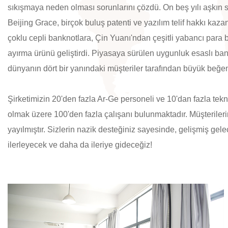
sıkışmaya neden olması sorunlarını çözdü. On beş yılı aşkın sü
Beijing Grace, birçok buluş patenti ve yazılım telif hakkı kaz
çoklu cepli banknotlara, Çin Yuanı'ndan çeşitli yabancı para bi
ayırma ürünü geliştirdi. Piyasaya sürülen uygunluk esaslı ba
dünyanın dört bir yanındaki müşteriler tarafından büyük beğen
Şirketimizin 20'den fazla Ar-Ge personeli ve 10'dan fazla tekn
olmak üzere 100'den fazla çalışanı bulunmaktadır.
Müşteriler
yayılmıştır. Sizlerin nazik desteğiniz sayesinde, gelişmiş gel
ilerleyecek ve daha da ileriye gideceğiz!