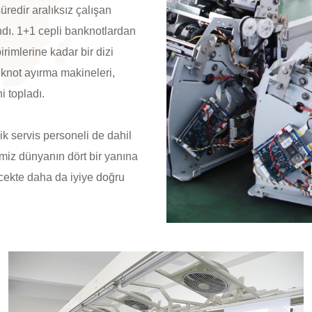
redir aralıksız çalışan
andı. 1+1 cepli banknotlardan
rimlerine kadar bir dizi
nknot ayırma makineleri,
i topladı.
ik servis personeli de dahil
imiz dünyanın dört bir yanına
ecekte daha da iyiye doğru