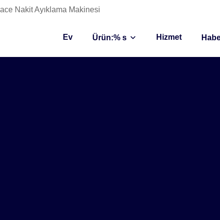
 Grace Nakit Ayıklama Makinesi
Ev
Hizmet
Ürün:% s
Habe