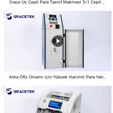
Grace Üç Cepli Para Tasnif Makinesi 3+1 Cepli Grace GT-31
Arka Ofis Ortamı için Yüksek Hacimli Para Yatırma Makinesi Banknot Doğrulayıcı GDM-300