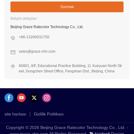
Sunmak
İletişim detayları
Beijing Grace Ratecolor Technology Co., Ltd.
+86-13260031750
sales@grace-chn.com
80801, 8/F, Educational Practice Building, 11 Xueyuan North Str
eet, Gongchen Street Office, Fangshan Dist., Beijing, China
site haritası
Gizlilik Politikası
Copyright © 2026 Beijing Grace Ratecolor Technology Co., Ltd. -
www.grace-chn.com All Rights Reserved.
Design