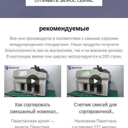
ОТПРАВИТЬ ЗАПРОС СЕЙЧАС
рекомендуемые
Все они производятся в соответствии с самыми строгими
международными стандартами. Наши продукты получили
благосклонность как на внутреннем, так и на внешнем рынках.
В настоящее время они широко экспортируются в 200 стран.
Как сортировать
Счетчик смесей для
смешанный номинал
сортировочной
пакистанских рупий?
машины для
Пакистанская рупия —
Население Пакистана
пакистанских рупий
валюта Пакистана,
составляет 221 миллион