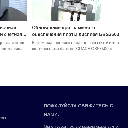
вочная
Обновление программного
и счетная
обеспечения платы дисплея GBS3500
овка счетов
В этом видеоролике представлены счетчики и
тная машина –
сортировщики банкнот GRACE GBS3500 с
во,
функцией обновления программного
ий и
обеспечения панели дисплея. Если у вас есть
о быстро и
какие-либо потребности, вы можете связаться с
ать большие
нами
шина
счета и
ально
нках, центрах
ятиях,
ПОЖАЛУЙСТА СВЯЖИТЕСЬ С
рации с
НАМИ.
обенностей
race-
ета денег
Мы с уверенностью можем сказать, что
бнаруживать и