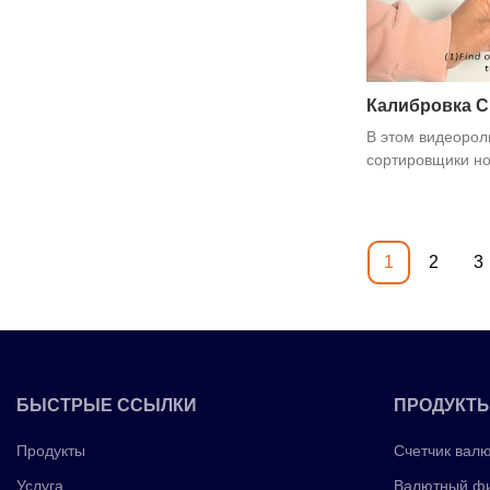
Калибровка 
В этом видеорол
сортировщики н
GBS3500 CIS, кал
либо потребност
1
2
3
БЫСТРЫЕ ССЫЛКИ
ПРОДУКТ
Продукты
Счетчик вал
Услуга
Валютный фи