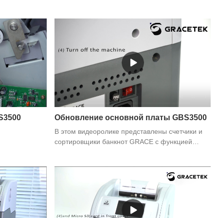
их по отдельным стопкам, что позволяет
GBS3500 Регулировка зазора подачи,если у вас
предприятиям легко подсчитывать и управлять
есть какие-либо потребности, вы можете
своими наличными. Эта функция также
связаться с нами
помогает предотвратить ошибки и сэкономить
время при сортировке и пересчете больших
объемов банкнот.
S3500
Обновление основной платы GBS3500
В этом видеоролике представлены счетчики и
сортировщики банкнот GRACE с функцией
обновления основной платы GBS3500. Если у
вас есть какие-либо потребности, вы можете
связаться с нами