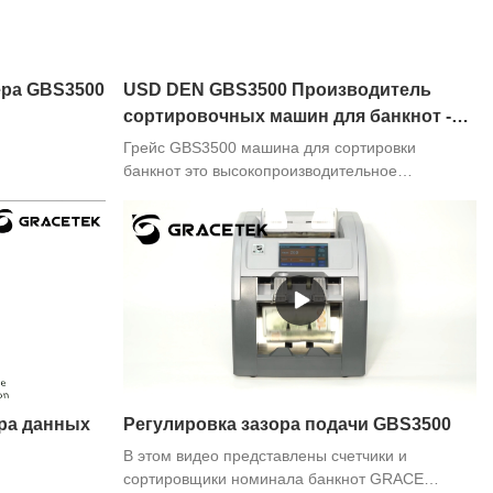
ера GBS3500
USD DEN GBS3500 Производитель
сортировочных машин для банкнот -
Grace
Грейс GBS3500 машина для сортировки
банкнот это высокопроизводительное
устройство сортировки валюты,
предназначенное для финансовых учреждений,
казино и предприятий, которые обрабатывают
большие объемы банкнот. Эта машина
способна сортировка банкнот разных
номиналов, что делает его эффективным и
надежным инструментом для предприятий,
работающих с валютами разных
номиналов. Одной из ключевых особенностей
фитнес-сортировочной машины Grace GBS3500
ра данных
Регулировка зазора подачи GBS3500
den-sort является ее способность сортировать
банкноты по номиналу. Он может распознавать
В этом видео представлены счетчики и
до 5 банкнот разного номинала и сортировать
сортировщики номинала банкнот GRACE