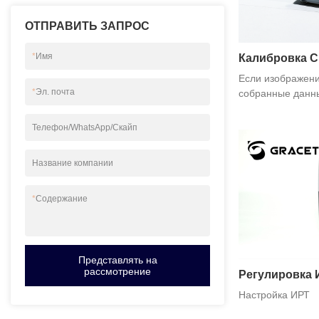
ОТПРАВИТЬ ЗАПРОС
*
Имя
Калибровка C
Если изображен
*
Эл. почта
собранные данн
слишком яркие, 
Телефон/WhatsApp/Скайп
Название компании
*
Содержание
Представлять на
рассмотрение
Регулировка 
Настройка ИРТ