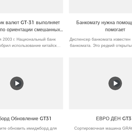
к валют GT-31 выполняет
Банкомату нужна помощь
 по ориентации смешанных
помогает
банкнот.
 2003 г. Национальный банк
Диспенсер банкомата известен 
обрил использование китайских
банкомата. Это редкий открытый
четов по экспорту, в результате
Он в основном выполняет 
истан стал пятой страной,
загрузку и выгрузку наличных, 
ющей юани для расчетов по
устранение неисправностей 
к вы знаете, каждая банкнота
банкомата. Поскольку автоном
 ориентации, и мы называем их
расположены во многих пригор
. Большинство банков требуют
рассредоточены, половина раб
их все в одной ориентации, что
приходится на дорогу. При 
 проблем для работников, если
банкомат строго контролируе
 не имеет этой функции.
воды и еды, сокращает к
искусственных стоянок, об
сохранность валюты. После того
борд Обновление GT31
ЕВРО ДЕН GT3
пальца раздатчика банкн
разблокирован и автомат открыт
тите обновить имиджборд для
Сортировочная машина GRA
быть заменена в течение 1