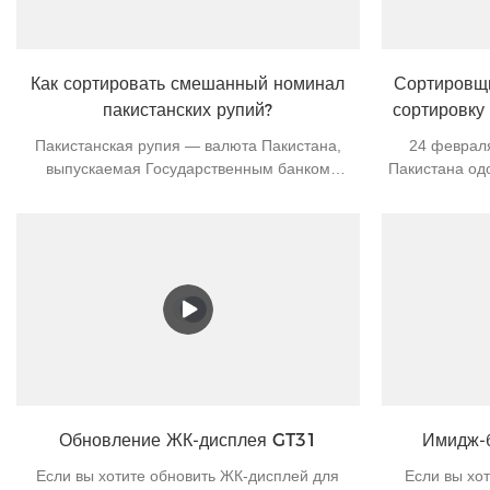
Как сортировать смешанный номинал
Сортировщи
пакистанских рупий?
сортировку
Пакистанская рупия — валюта Пакистана,
24 февраля
выпускаемая Государственным банком
Пакистана од
Пакистана. В настоящее время в Пакистане
юаней для рас
находятся в обращении 7 видов банкнот: 10
чего Пак
рупий, 20 рупий, 50 рупий, 100 рупий, 500
использу
рупий, 1000 рупий и 5000 рупий, а также 4
экспорту.Ка
вида монет в обращении в Пакистане: 1 рупия,
имеет четыре
2 рупии. , 5 рупий и 10 рупий.
A, B, C и D
сортировать 
создает много
машина
Обновление ЖК-дисплея GT31
Имидж-
Если вы хотите обновить ЖК-дисплей для
Если вы хо