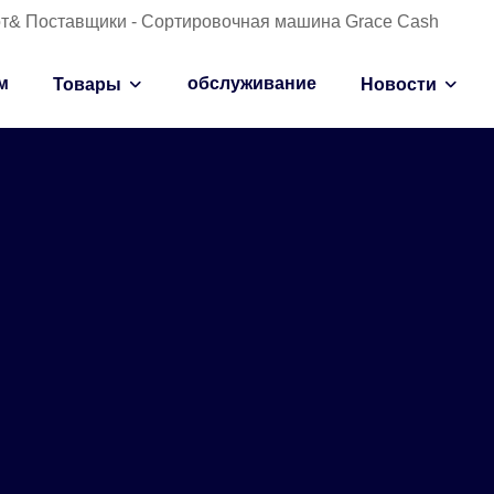
от& Поставщики - Сортировочная машина Grace Cash
м
обслуживание
Товары
Новости