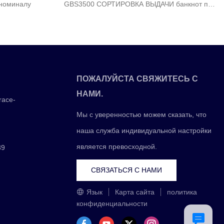
номиналу
GBS3500 СОРТИРОВКА ВЫДАЧИ банкнот по
втоматически
различным версиям
от зафиксирует
з.
ПОЖАЛУЙСТА СВЯЖИТЕСЬ С
НАМИ.
race-
Мы с уверенностью можем сказать, что
наша служба индивидуальной настройки
является превосходной.
39
СВЯЗАТЬСЯ С НАМИ
Язык
Карта сайта
политика
конфиденциальности