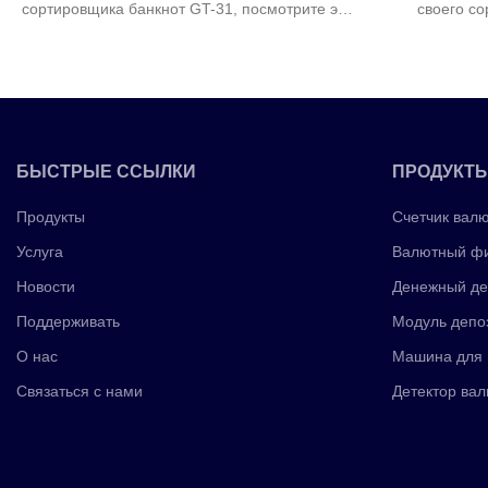
сортировщика банкнот GT-31, посмотрите это
своего со
видео.Если у вас есть какие-либо вопросы о
посмотрите эт
машине для сортировки банкнот или других
либо вопро
машинах для счета денег, пожалуйста,
банкнот или д
свяжитесь с нами для дальнейшей связи.
пожалуйс
БЫСТРЫЕ ССЫЛКИ
ПРОДУКТ
Продукты
Счетчик вал
Услуга
Валютный фи
Новости
Денежный де
Поддерживать
Модуль депо
О нас
Машина для 
Связаться с нами
Детектор вал