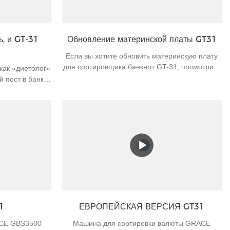
, и GT-31
Обновление материнской платы GT31
Если вы хотите обновить материнскую плату
для сортировщика банкнот GT-31, посмотрите
как «диетолог»
это видео.Если у вас есть какие-либо вопросы
 пост в банке.
о машине для сортировки банкнот или других
ежедневную
машинах для счета денег, пожалуйста,
а также простое
свяжитесь с нами для дальнейшей связи.
автономного
ные банкоматы
одах и широко
очего времени
этом каждый
т количество
оличество
еспечивает
, как отпечаток
1
ЕВРОПЕЙСКАЯ ВЕРСИЯ GT31
от будет
, касса должна
CE GBS3500
Машина для сортировки валюты GRACE
0 минут, в