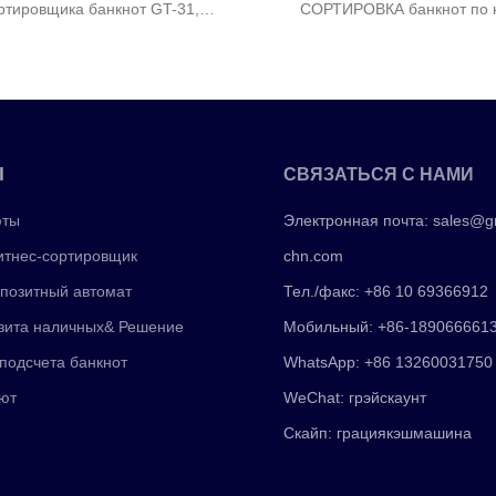
ртировщика банкнот GT-31,
СОРТИРОВКА банкнот по 
противном случае система а
о видео.Если у вас есть какие-
предупредит, и раздатчик банкн
сы о машине для сортировки
«аварию» один ра
ругих машинах для счета денег,
та, свяжитесь с нами для
дальнейшей связи.
Ы
СВЯЗАТЬСЯ С НАМИ
юты
Электронная почта:
sales@g
тнес-сортировщик
chn.com
позитный автомат
Тел./факс: +86 10 69366912
зита наличных& Решение
Мобильный: +86-189066661
подсчета банкнот
WhatsApp: +86 13260031750
ют
WeChat: грэйскаунт
Скайп: грациякэшмашина