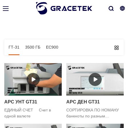
ГТ-31
3500 ГБ
ЕС900
АРС УНТ GT31
АРС ДЕН GT31
ЕДИНЫЙ СЧЕТ Счет в
СОРТИРОВКА ПО НОМАНУ
одной валюте
банкноты по разным
номиналам