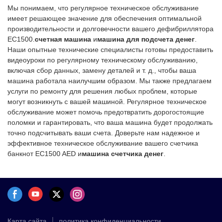
Мы понимаем, что регулярное техническое обслуживание
вы можете связаться с нами
имеет решающее значение для обеспечения оптимальной
производительности и долговечности вашего дефибриллятора
EC1500.
счетная машина
и
машина для подсчета денег
.
Наши опытные технические специалисты готовы предоставить
видеоуроки по регулярному техническому обслуживанию,
включая сбор данных, замену деталей и т. д., чтобы ваша
машина работала наилучшим образом. Мы также предлагаем
услуги по ремонту для решения любых проблем, которые
могут возникнуть с вашей машиной. Регулярное техническое
обслуживание может помочь предотвратить дорогостоящие
поломки и гарантировать, что ваша машина будет продолжать
точно подсчитывать ваши счета. Доверьте нам надежное и
эффективное техническое обслуживание вашего счетчика
банкнот EC1500 AED и
машина счетчика денег
.
Карта сайта
политика конфиденциальности