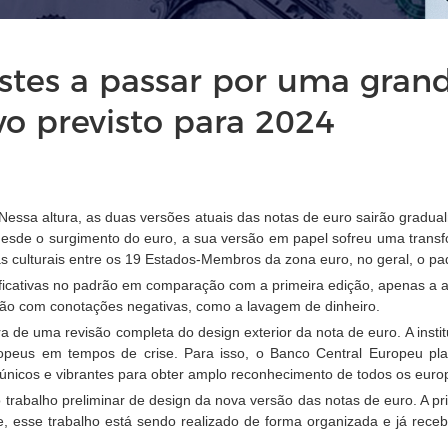
estes a passar por uma gra
o previsto para 2024
essa altura, as duas versões atuais das notas de euro sairão gradua
esde o surgimento do euro, a sua versão em papel sofreu uma transfo
s culturais entre os 19 Estados-Membros da zona euro, no geral, o pa
ficativas no padrão em comparação com a primeira edição, apenas a adi
ção com conotações negativas, como a lavagem de dinheiro.
e uma revisão completa do design exterior da nota de euro. A institui
opeus em tempos de crise. Para isso, o Banco Central Europeu planej
únicos e vibrantes para obter amplo reconhecimento de todos os euro
trabalho preliminar de design da nova versão das notas de euro. A prin
 esse trabalho está sendo realizado de forma organizada e já recebe