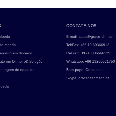
S
CONTATE-NOS
 Moeda
E-mail:
sales@grace-chn.com
 de moeda
Tel/Fax: +86 10 69366912
epósito em dinheiro
Celular: +86-18906666139
ito em Dinheiro& Solução
Whatsapp: +86 13260031750
ontagem de notas de
Bate-papo: Gracecount
Skype: gracecashmachine
moeda