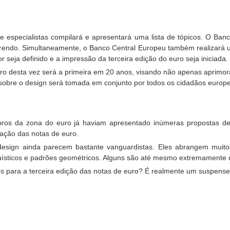
especialistas compilará e apresentará uma lista de tópicos. O Banco 
rendo. Simultaneamente, o Banco Central Europeu também realizará u
seja definido e a impressão da terceira edição do euro seja iniciada.
uro desta vez será a primeira em 20 anos, visando não apenas aprim
al sobre o design será tomada em conjunto por todos os cidadãos europ
mbros da zona do euro já haviam apresentado inúmeras propostas de
ação das notas de euro.
esign ainda parecem bastante vanguardistas. Eles abrangem muitos
uísticos e padrões geométricos. Alguns são até mesmo extremamente cr
os para a terceira edição das notas de euro? É realmente um suspense