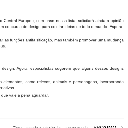
Central Europeu, com base nessa lista, solicitará ainda a opinião
m concurso de design para coletar ideias de todo o mundo. Espera-
orar as funções antifalsificação, mas também promover uma mudança
eus.
 design. Agora, especialistas sugerem que alguns desses designs
 elementos, como relevos, animais e personagens, incorporando
iativos.
 que vale a pena aguardar.
PRÓXIMO
Zâmbia anuncia a emissão de uma nova moeda