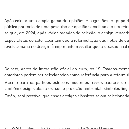
Após coletar uma ampla gama de opiniões e sugestões, o grupo de 
pública por meio de uma pesquisa de opinião semelhante a um refe
se que, em 2024, após várias rodadas de seleção, o design vencedor 
Especialistas do setor apontam que a reformulação das notas de e
revolucionária no design. É importante ressaltar que a decisão fin
De fato, antes da introdução oficial do euro, os 19 Estados-me
anteriores podem ser selecionados como referência para a reformul
Mesmo para os padrões estéticos modernos, esses padrões de d
também designs abstratos, como proteção ambiental, símbolos ling
Então, será possível que esses designs clássicos sejam selecionad
ANT
Nova emissão de notas em julho: Japão para Marrocos