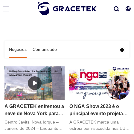
Negócios
Comunidade
A GRACETEK enfrentou a
O NGA Show 2023 é o
neve de Nova York para
principal evento projetado
causar uma forte
para o dono da mercearia
Centro Javits, Nova Iorque –
A GRACETEK marca uma
impressão no NFR 2024.
independente.
Janeiro de 2024 – Enquanto
estreia bem-sucedida nos EUA