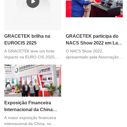
GRACETEK brilha na
GRACETEK participa do
EUROCIS 2025
NACS Show 2022 em Las
Vegas
A GRACETEK teve um forte
O NACS Show 2022,
impacto na EURO CIS 2025,
apresentado pela Associação
fortalecendo o relacionamento
Nacional de Varejistas de
com os clientes e descobrindo
Conveniência, foi realizado de
novas oportunidades.
2 a 4 de outubro em Las
Vegas, o evento teve mais de
1.200 expositores
apresentando as mais recentes
inovações para lojas de
Exposição Financeira
conveniência, incluindo
Internacional da China
alimentos e bebidas embalados
2015
e ofertas de serviços de
A maior exposição financeira
alimentação.
internacional da China, no