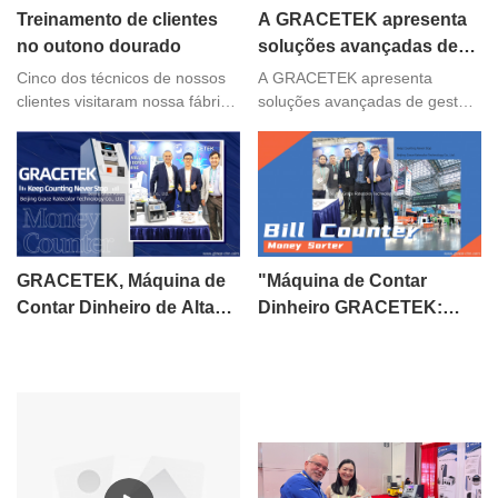
Treinamento de clientes
A GRACETEK apresenta
espaço de experiência
no outono dourado
inovadora.
soluções avançadas de
gestão de numerário na
Cinco dos técnicos de nossos
A GRACETEK apresenta
Expo ANTAD 2026 em
clientes visitaram nossa fábrica
soluções avançadas de gestão
para treinamento de 3 dias em
de numerário na Expo ANTAD
Guadalajara, México.
outubro de 2024.
2026. GUADALAJARA,
MÉXICO – Após o sucesso da
Expo ANTAD 2026, principal
feira de varejo e alimentos e
bebidas da América Latina, a
GRACETEK orgulha-se de
GRACETEK, Máquina de
"Máquina de Contar
destacar uma semana
Contar Dinheiro de Alta
Dinheiro GRACETEK:
excepcional de inovação e
Velocidade Future Wing
Liderando uma Nova Era
networking na Expo
Guadalajara, de 19 a 21 de
das Finanças"
maio.