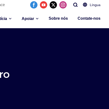
ace
Língua
Sobre nós
Contate-nos
ícia
Apoiar
ro