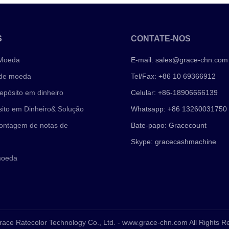
S
CONTATE-NOS
 Moeda
E-mail:
sales@grace-chn.com
 de moeda
Tel/Fax: +86 10 69366912
epósito em dinheiro
Celular: +86-18906666139
ito em Dinheiro& Solução
Whatsapp: +86 13260031750
ontagem de notas de
Bate-papo: Gracecount
Skype: gracecashmachine
moeda
race Ratecolor Technology Co., Ltd. - www.grace-chn.com All Rights 