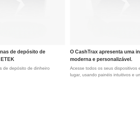
nas de depósito de
O CashTrax apresenta uma in
CETEK
moderna e personalizável.
 de depósito de dinheiro
Acesse todos os seus dispositivos
lugar, usando painéis intuitivos e 
de widgets (plugins) para monitora
receber notificações e gerar relatór
Personalize seu espaço de trabalh
gestão de caixa mais rápida e efici