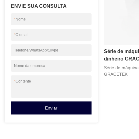
ENVIE SUA CONSULTA
*
Nome
*
O email
Telefone/WhatsApp/Skype
Série de máqui
dinheiro GRA
Nome da empresa
Série de máquinas
GRACETEK
*
Contente
Enviar