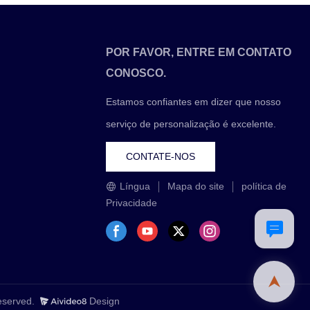
velocidade de processamento de notas melhora a
eficiência de trabalho.Especialmente projetado
com um tamanho compacto para integração
flexível, o GDM-100 pode ser usado como um
POR FAVOR, ENTRE EM CONTATO
módulo independente ou como parte de uma
CONOSCO.
solução CDM/ATM/autoatendimento.
Estamos confiantes em dizer que nosso
serviço de personalização é excelente.
CONTATE-NOS
Língua
Mapa do site
política de
Privacidade
Reserved.
Design