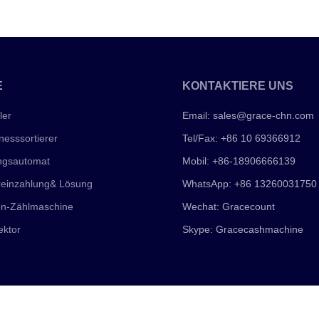
E
KONTAKTIERE UNS
ler
Email:
sales@grace-chn.com
esssortierer
Tel/Fax: +86 10 69366912
ngsautomat
Mobil: +86-18906666139
reinzahlung& Lösung
WhatsApp: +86 13260031750
en-Zählmaschine
Wechat: Gracecount
ktor
Skype: Gracecashmachine