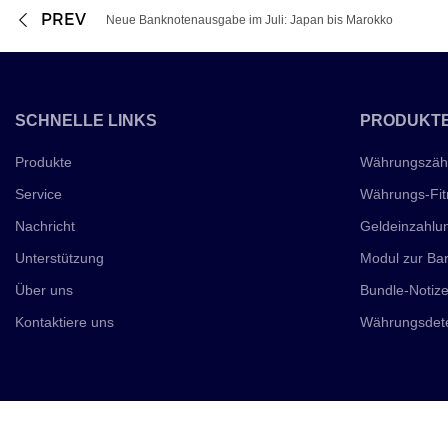
PREV
Neue Banknotenausgabe im Juli: Japan bis Marokko
SCHNELLE LINKS
PRODUKT
Produkte
Währungszäh
Service
Währungs-Fitn
Nachricht
Geldeinzahlu
Unterstützung
Modul zur Ba
Über uns
Bundle-Notiz
Kontaktiere uns
Währungsdete