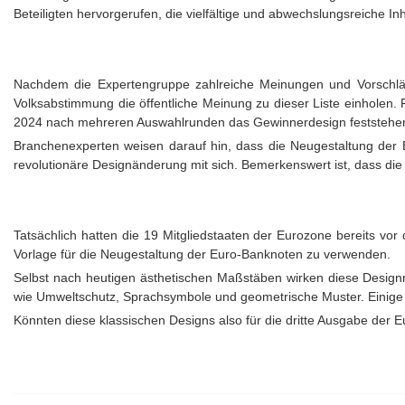
Beteiligten hervorgerufen, die vielfältige und abwechslungsreiche Inh
Nachdem die Expertengruppe zahlreiche Meinungen und Vorschläge
Volksabstimmung die öffentliche Meinung zu dieser Liste einholen. 
2024 nach mehreren Auswahlrunden das Gewinnerdesign feststehen
Branchenexperten weisen darauf hin, dass die Neugestaltung der Eu
revolutionäre Designänderung mit sich. Bemerkenswert ist, dass di
Tatsächlich hatten die 19 Mitgliedstaaten der Eurozone bereits vor 
Vorlage für die Neugestaltung der Euro-Banknoten zu verwenden.
Selbst nach heutigen ästhetischen Maßstäben wirken diese Designm
wie Umweltschutz, Sprachsymbole und geometrische Muster. Einige s
Könnten diese klassischen Designs also für die dritte Ausgabe der 