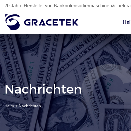
20 Jahre Hersteller von Banknotensortiermaschinen& Liefer
He
Nachrichten
Heim
>
Nachrichten