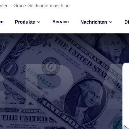
anten – Grace-Geldsortiermaschine
im
Service
Produkte
Nachrichten
D