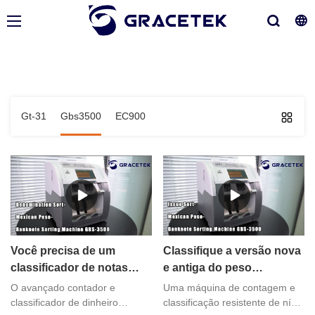
Gt-31
Gbs3500
EC900
Você precisa de um
Classifique a versão nova
classificador de notas
e antiga do peso
para classificar o peso
mexicano por
O avançado contador e
Uma máquina de contagem e
mexicano?
classificador de contas
classificador de dinheiro
classificação resistente de nível