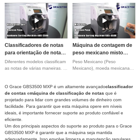
GBS3500 pode lidar com
de banco de 2 bolsos está
grandes quantidades de
pronta para ajudar seu
dinheiro em alta velocidade.
negócio. Ao contrário dos
Ele vem com um conjunto
classificadores de notas de
abrangente de recursos para
custo barato do mercado, a
garantir a autenticidade e a
maioria das peças internas do
contagem correta de suas
GBS3500 são feitas de metal e
Classificadores de notas
Máquina de contagem de
contas. Esta máquina levará
representam durabilidade e
para orientação de notas
peso mexicano misto
seu processamento de dinheiro
resistência, mesmo em
e classificação de faces
GBS3500
a um nível totalmente novo e
situações de contagem ruim,
Diferentes modelos classificam
Peso Mexicano (Peso
proporcionará sempre uma boa
como notas moles e molhadas
as notas de várias maneiras. A
Mexicano), moeda mexicana
experiência.
ou países chuvosos.
maioria dos modelos permite
em circulação, 1 dólar
ajustar as configurações para
americano ≈ 22 pesos. Número
O Grace GBS3500 MXP é um altamente avançado
classificador
que as notas sejam
da moeda mxn. A unidade
de contas
e
máquina de classificação de notas
que é
classificadas de acordo com
monetária secundária é
projetado para lidar com grandes volumes de dinheiro com
suas preferências. Aqui estão
centavos, 1 peso = 100
facilidade. Para garantir que esta máquina opere em níveis
alguns exemplos de como o
centavos. São emitidas
ideais, é importante fornecer suporte ao produto confiável e
dinheiro pode ser classificado:
moedas de 5, 10, 20, 50
eficiente.
centavos e 1, 2, 5, 10 pesos;
Um dos principais aspectos do suporte ao produto para o Grace
20. Notas de 50, 100, 200, 500,
GBS3500 MXP é garantir que a máquina seja mantida
1000 pesos.
adequadamente. Isso envolve limpeza e manutenção regulares