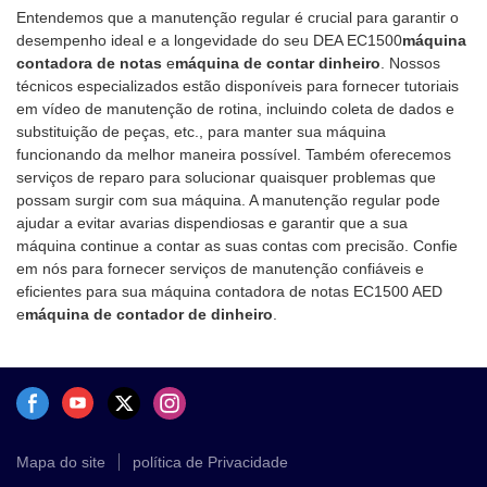
Entendemos que a manutenção regular é crucial para garantir o
contato conosco
desempenho ideal e a longevidade do seu DEA EC1500
máquina
contadora de notas
e
máquina de contar dinheiro
. Nossos
técnicos especializados estão disponíveis para fornecer tutoriais
em vídeo de manutenção de rotina, incluindo coleta de dados e
substituição de peças, etc., para manter sua máquina
funcionando da melhor maneira possível. Também oferecemos
serviços de reparo para solucionar quaisquer problemas que
possam surgir com sua máquina. A manutenção regular pode
ajudar a evitar avarias dispendiosas e garantir que a sua
máquina continue a contar as suas contas com precisão. Confie
em nós para fornecer serviços de manutenção confiáveis ​​e
eficientes para sua máquina contadora de notas EC1500 AED
e
máquina de contador de dinheiro
.
Mapa do site
política de Privacidade