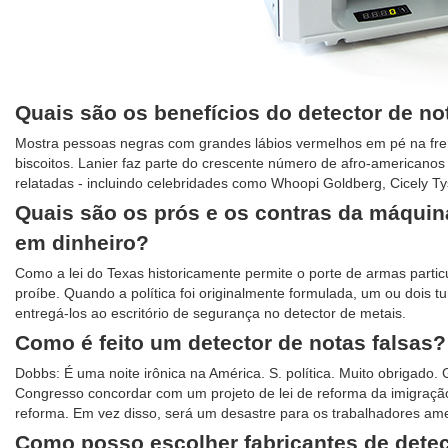
Quais são os benefícios do detector de no
Mostra pessoas negras com grandes lábios vermelhos em pé na frent
biscoitos. Lanier faz parte do crescente número de afro-americanos
relatadas - incluindo celebridades como Whoopi Goldberg, Cicely Tys
Quais são os prós e os contras da máquin
em dinheiro?
Como a lei do Texas historicamente permite o porte de armas parti
proíbe. Quando a política foi originalmente formulada, um ou dois 
entregá-los ao escritório de segurança no detector de metais.
Como é feito um detector de notas falsas?
Dobbs: É uma noite irônica na América. S. política. Muito obrigado. 
Congresso concordar com um projeto de lei de reforma da imigraçã
reforma. Em vez disso, será um desastre para os trabalhadores am
Como posso escolher fabricantes de detec