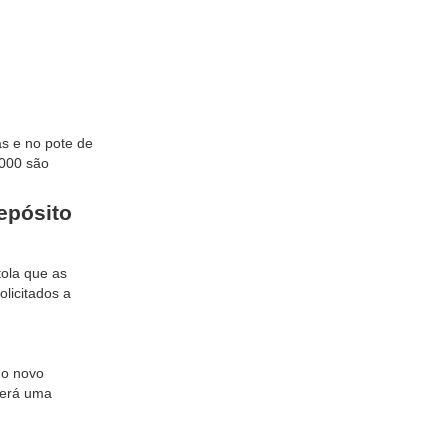
as e no pote de
.000 são
epósito
tola que as
licitados a
 o novo
será uma