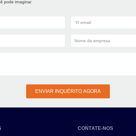
ê pode imaginar.
*
O email
Nome da empresa
ENVIAR INQUÉRITO AGORA
S
CONTATE-NOS