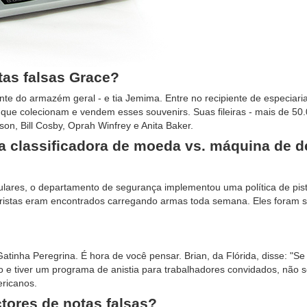
tas falsas Grace?
e do armazém geral - e tia Jemima. Entre no recipiente de especiari
 que colecionam e vendem esses souvenirs. Suas fileiras - mais de 50
on, Bill Cosby, Oprah Winfrey e Anita Baker.
a classificadora de moeda vs. máquina de d
culares, o departamento de segurança implementou uma política de pis
turistas eram encontrados carregando armas toda semana. Eles foram so
Gatinha Peregrina. É hora de você pensar. Brian, da Flórida, disse: "Se
o e tiver um programa de anistia para trabalhadores convidados, não 
ericanos.
tores de notas falsas?