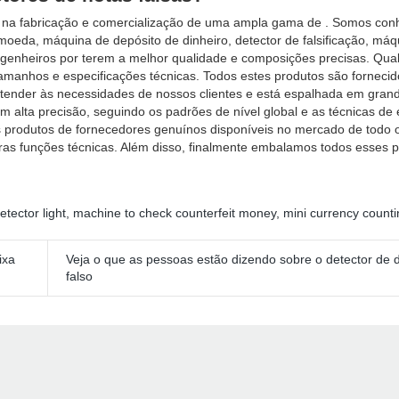
na fabricação e comercialização de uma ampla gama de . Somos con
moeda, máquina de depósito de dinheiro, detector de falsificação, máq
ngenheiros por terem a melhor qualidade e composições precisas. Qua
amanhos e especificações técnicas. Todos estes produtos são fornecido
atender às necessidades de nossos clientes e está espalhada em gran
m alta precisão, seguindo os padrões de nível global e as técnicas de
s produtos de fornecedores genuínos disponíveis no mercado de todo o
tras funções técnicas. Além disso, finalmente embalamos todos esses 
etector light
,
machine to check counterfeit money
,
mini currency count
ixa
Veja o que as pessoas estão dizendo sobre o detector de d
falso