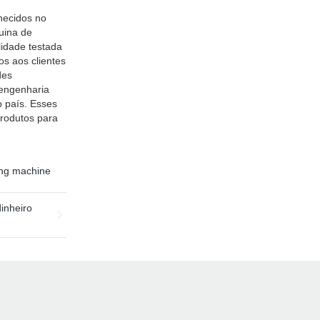
hecidos no
uina de
lidade testada
s aos clientes
des
 engenharia
 país. Esses
produtos para
ing machine
inheiro