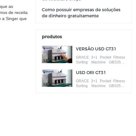
 que as
Como possuir empresas de soluções
mos de receita
de dinheiro gratuitamente
e a Singer que
produtos
VERSÃO USD GT31
GRACE 3+1 Pocket Fitness
Sorting Machine GBS3500
ISSUE CLASSIFICAR notas
por diferentes versões
USD ORI GT31
GRACE 3+1 Pocket Fitness
Sorting Machine GBS3500
FACE/ORIENTATION
CLASSIFICAR notas por
faces diferentes