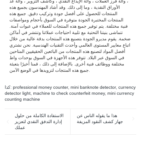
، وآلة فرز العملات ، وآلة الإيداع النقدي ، وكاشف التزوير ، وآلة عد
الأوراق النقدية ، وما إلى ذلك. وقد أشاد المهندسون بجميع هذه
المنتجات للحصول على أفضل جودة وتركيب دقيق. جميع هذه
المنتجات المختبرة الجودة متوفرة في السوق بأحجام ومواصفات
فنية مختلفة. يتم توفير جميع هذه المنتجات للعملاء في عبوات آمنة.
تتماشى بنيتنا التحتية مع تلبية احتياجات عملائنا وتنتشر في أماكن
ضخمة. يقوم مديرو الجودة بتصنيع هذه المنتجات بدقة عالية من خلال
اتباع معايير المستوى العالمي وأحدث التقنيات الهندسية. نحن نشتري
أفضل المواد لتصنيع هذه المنتجات من البائعين الحقيقيين المتاحين
في السوق عبر البلاد. تتوفر هذه الأجهزة في السوق بوحدات واط
مختلفة ووظائف فنية أخرى. بالإضافة إلى ذلك ، قمنا أخيرًا بتعبئة
جميع هذه المنتجات لتزويدها في الوضع الآمن.
currency
,
mini banknote detector
,
professional money counter
كذا:
detector light
,
machine to check counterfeit money
,
mini currency
counting machine
هذا ما يقوله الناس عن
الاستفادة الكاملة من حلول
جهاز كشف النقود المزيفة
إدارة التدفق النقدي لتعزيز
عملك