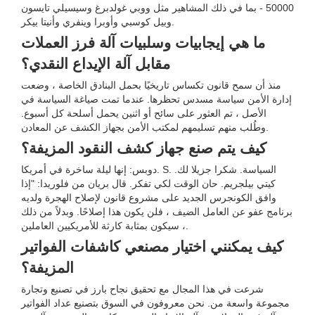
50000 - بما في ذلك المشاهير مثل ووبي غولدبرغ وسيسيلي تايسون
وبيل كوسبي وأوبرا وينفري وأنيتا بيكر.
ما هي إيجابيات وسلبيات آلة فرز العملات
مقابل آلة الإيداع النقدي؟
منذ أن سمح قانون تكساس تاريخيًا بحمل البنادق الخاصة ، وضعت
إدارة الأمن سياسة مسدس تحظرها. عندما تمت صياغة السياسة في
الأصل ، تم العثور على سائح أو اثنين يحمل أسلحة كل أسبوع.
وطُلب منهم تسليمهم لمكتب الأمن بجهاز الكشف عن المعادن.
كيف يتم صنع جهاز كشف النقود المزيفة؟
دوبس: إنها ليلة ساخرة في أمريكا. S. السياسة. شكرا جزيلا لك.
كيتي بيلجريم. حان الوقت لكي تفكر. قال بريان من فلوريدا: "إذا
وافق الكونجرس الجديد على مشروع قانون لإصلاح الهجرة ولديه
برنامج عفو عن العامل الضيف ، فلن يكون هذا إصلاحًا. وبدلاً من ذلك
، سيكون بمثابة كارثة للأمريكيين العاملين.
كيف يمكنني اختيار مصنعي كاشفات الفواتير
المزيفة؟
شرعت في هذا المجال مع تحقيق نجاح بارز في تصنيع وتجارة
مجموعة واسعة من. نحن معروفون في السوق بتصنيع عداد الفواتير