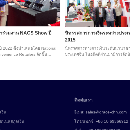
าร่วมงาน NACS Show ปี
นิทรรศการการเงินระหว่างประเ
ส
2015
 2022 ซึ่งนำเสนอโดย National
นิทรรศการทางการเงินระดับนานาชาติท
venience Retailers จัดขึ้น
ประเทศจีน ในอดีตที่ผ่านมามีการจัด
ุลาคมที่ลาสเวกัส งานนี้มีผู้แสดง
ครั้งและผู้เยี่ยมชม 95047 คนเข้าร่
200 รายนำเสนอนวัตกรรมล่าสุด
ปีของอุตสาหกรรมอุปกรณ์ทางการเงิ
้อ รวมถึงอาหารและเครื่องดื่ม
ละบริการด้านอาหาร
ติดต่อเรา
เงิน
อีเมล:
sales@grace-chn.com
ฟิตเนสสกุลเงิน
โทร/แฟกซ์: +86 10 69366912