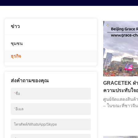
ข่าว
ชุมชน
ธุรกิจ
ส่งคำถามของคุณ
GRACETEK ฝ่าฟ
ความประทับใจอ
*
ชื่อ
2024
ศูนย์จัดแสดงสินค้
– ในขณะที่ชาวจีน
*
อีเมล
ใหม่ ทีมงาน GRAC
สหรัฐอเมริกาแล้ว 
โทรศัพท์/WhatsApp/Skype
ท่ามกลางพายุหิมะ 
2024 (National Re