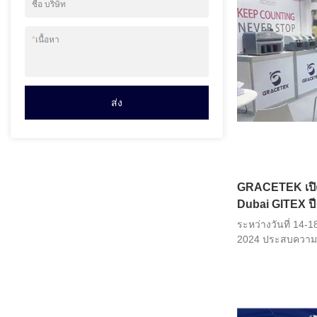
ภายนอกจะหนาวจัด
ชื่อ บริษัท
แสดงสินค้ากลับเต
*
เนื้อหา
ส่ง
GRACETEK เปิดต
Dubai GITEX ปี
นวัตกรรมผลิตภ
ระหว่างวันที่ 14
2024 ประสบความส
GRACETEK ภายใต
STOP" ได้นำเครื
เครื่องคัดแยกธนบั
แสดงเพื่อสำรวจแ
พันธมิตรระดับโลก