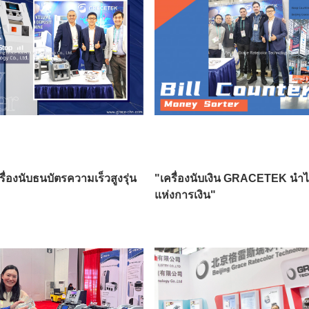
ารณ์นวัตกรรมใหม่
องนับธนบัตรความเร็วสูงรุ่น
"เครื่องนับเงิน GRACETEK นำไป
แห่งการเงิน"