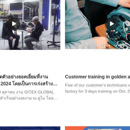
 แต่บรรยากาศภายในห้องจัด
็มไปด้วยความคึกคัก
ัวอย่างยอดเยี่ยมที่งาน
Customer training in golden
 2024 โดยเป็นการเร่งสร้าง
Five of our customer's technicans v
ัณฑ์ในอุตสาหกรรม
factory for 3 days training on Oct. 
-18 ตุลาคม งาน GITEX GLOBAL
ำเร็จอย่างงดงาม ณ ดูไบ โดย
้ธีม "KEEP COUNTING NEVER
่องรับฝากธนบัตร GDM400S และ
ตรแบบ 3+1 ช่อง รุ่นใหม่ มาจัด
นวโน้มอุตสาหกรรมร่วมกับ
และผู้เชี่ยวชาญด้านเทคนิค สร้าง