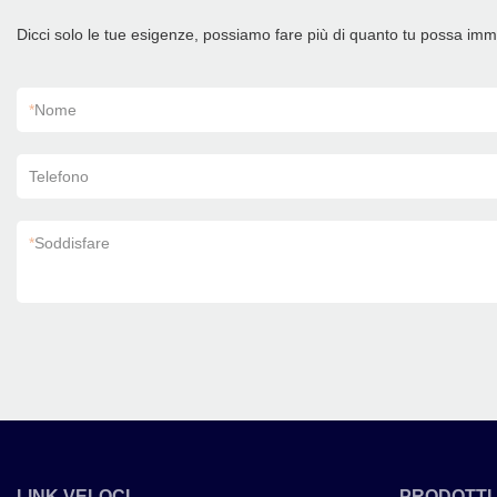
Dicci solo le tue esigenze, possiamo fare più di quanto tu possa im
*
Nome
Telefono
*
Soddisfare
LINK VELOCI
PRODOTTI