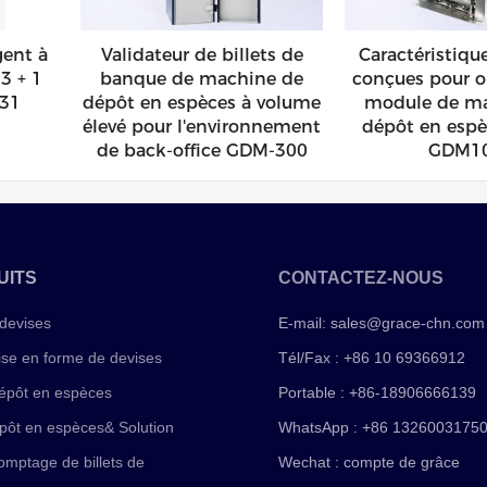
gent à
Validateur de billets de
Caractéristiqu
3 + 1
banque de machine de
conçues pour o
-31
dépôt en espèces à volume
module de ma
élevé pour l'environnement
dépôt en espè
de back-office GDM-300
GDM1
UITS
CONTACTEZ-NOUS
devises
E-mail:
sales@grace-chn.com
ise en forme de devises
Tél/Fax : +86 10 69366912
épôt en espèces
Portable : +86-18906666139
pôt en espèces& Solution
WhatsApp : +86 1326003175
mptage de billets de
Wechat : compte de grâce