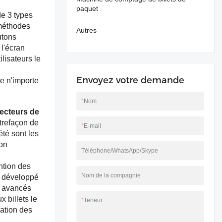
paquet
de 3 types
 méthodes
Autres
utons
l'écran
ilisateurs le
Envoyez votre demande
de n'importe
*
Nom
ecteurs de
ntrefaçon de
*
E-mail
été sont les
son
Téléphone/WhatsApp/Skype
ntion des
Nom de la compagnie
s développé
s avancés
 billets le
*
Teneur
cation des