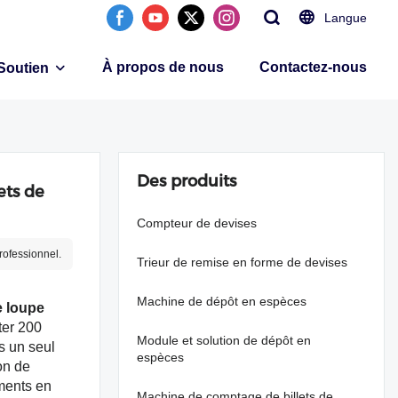
Langue
À propos de nous
Contactez-nous
Soutien
Des produits
ets de
Compteur de devises
professionnel.
Trieur de remise en forme de devises
Machine de dépôt en espèces
e loupe
ter 200
Module et solution de dépôt en
s un seul
espèces
on de
ments en
Machine de comptage de billets de