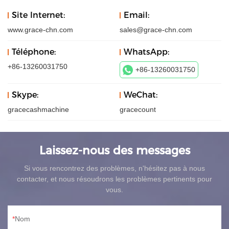
Site Internet:
Email:
www.grace-chn.com
sales@grace-chn.com
Téléphone:
WhatsApp:
+86-13260031750
+86-13260031750
Skype:
WeChat:
gracecashmachine
gracecount
Laissez-nous des messages
Si vous rencontrez des problèmes, n'hésitez pas à nous
contacter, et nous résoudrons les problèmes pertinents pour
vous.
Nom