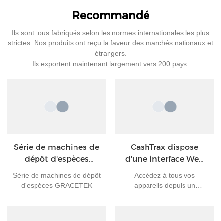
Recommandé
Ils sont tous fabriqués selon les normes internationales les plus
strictes. Nos produits ont reçu la faveur des marchés nationaux et
étrangers.
Ils exportent maintenant largement vers 200 pays.
Série de machines de
CashTrax dispose
dépôt d'espèces
d'une interface Web
GRACETEK
moderne et
Série de machines de dépôt
Accédez à tous vos
personnalisable.
d'espèces GRACETEK
appareils depuis un
emplacement central, grâce
à des tableaux de bord
intuitifs et à une gamme de