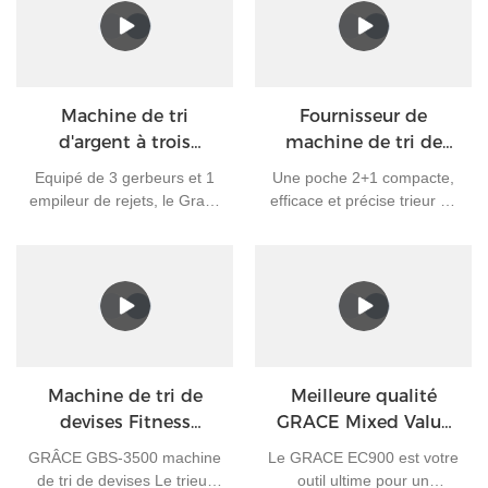
widgets (plugins) pour
suivre vos opérations,
recevoir des notifications et
générer des rapports.
Personnalisez votre espace
Machine de tri
Fournisseur de
de travail pour une gestion
d'argent à trois
machine de tri de
de trésorerie plus rapide et
poches Grace 3 + 1
devises Grace 2 + 1
plus efficace.
Equipé de 3 gerbeurs et 1
Une poche 2+1 compacte,
poche Grace GT-31
Pockets Fitness GT-21
empileur de rejets, le Grace
efficace et précise trieur de
pour toutes les
GT-31 machine de tri
devises, le GT-21 a la
devises
d'argent trie avec précision
capacité de traiter de
et rapidité les billets
grands volumes de billets,
mélangés par forme
améliorant
physique, style
considérablement vos
nouveau/ancien,
processus de traitement
dénomination, face et
des espèces, les
orientation. Adaptée à de
performances et la
Machine de tri de
Meilleure qualité
multiples applications et
productivité de votre
devises Fitness
GRACE Mixed Value
environnements, la trieuse
personnel. Sa taille
GBS3500
Bill Money Counters
d'argent Grace GT-31
compacte et ses faibles
GRÂCE GBS-3500 machine
Le GRACE EC900 est votre
Machine EC900
transforme vos opérations
émissions sonores le
de tri de devises Le trieur
outil ultime pour un