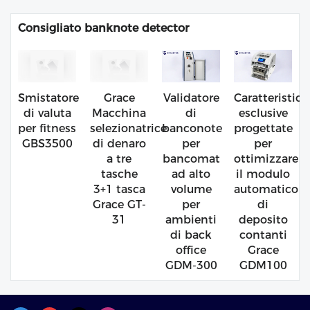
Consigliato banknote detector
Smistatore
Grace
Validatore
Caratteristic
di valuta
Macchina
di
esclusive
per fitness
selezionatrice
banconote
progettate
GBS3500
di denaro
per
per
a tre
bancomat
ottimizzare
tasche
ad alto
il modulo
3+1 tasca
volume
automatico
Grace GT-
per
di
31
ambienti
deposito
di back
contanti
office
Grace
GDM-300
GDM100