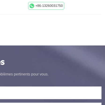
+86-13260031750
s
oblèmes pertinents pour vous.