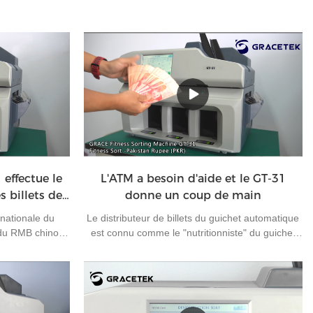
 effectue le
L'ATM a besoin d'aide et le GT-31
s billets de
donne un coup de main
s
 nationale du
Le distributeur de billets du guichet automatique
 du RMB chinois
est connu comme le "nutritionniste" du guichet
s d'exportation,
automatique. Il s'agit d'un poste d'opération
ays à utiliser le
extérieur rare dans la banque. Il effectue
rtations.Comme
principalement le chargement et le
tre orientations,
déchargement quotidiens des espèces et la
. La plupart des
gestion simple des pannes des guichets