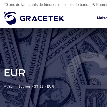
20 ans de fabricants de trieuses de billets de banque& Fourni
Mais
EUR
Maison
>
Soutien
>
GT-31
>
EUR