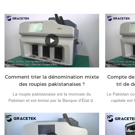
Comment trier la dénomination mixte
Compte de
des roupies pakistanaises ?
tri de d
La roupie pakistanaise est la monnaie du
Le Pakistan co
Pakistan et est émise par la Banque d'État du
capitale est
Pakistan. À l'heure actuelle, il existe 7 types de
roupie pakistan
billets de banque en circulation au Pakistan : 10
plus utilisées
roupies, 20 roupies, 50 roupies, 100 roupies, 500
de l'argent t
roupies, 1 000 roupies et 5 000 roupies, et 4
appropriée, l'ef
types de pièces de monnaie en circulation au
machine de tr