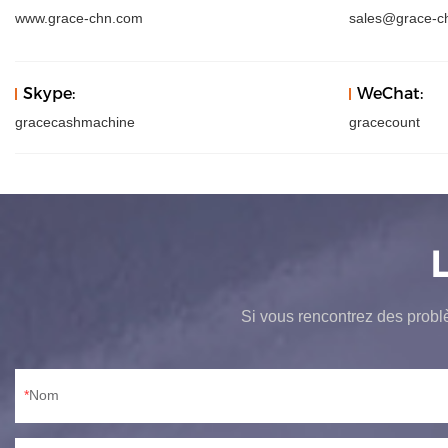
www.grace-chn.com
sales@grace-c
Skype:
WeChat:
gracecashmachine
gracecount
Si vous rencontrez des probl
Nom