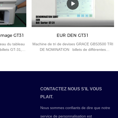
 tous dans une
automatiques hors ligne. Comme les guichets
e beaucoup de
automatiques hors ligne sont situés dans de
machine n'a pas
nombreuses banlieues et largement dispersés, la
moitié du temps de travail est sur la route. Dans
le même temps, chaque distributeur de billets
contrôle strictement la quantité d'eau et de
e image GT31
EUR DEN GT31
nourriture, réduit le nombre de stationnements
artificiels et garantit la sécurité des devises. Une
veau du tableau
Machine de tri de devises GRACE GBS3500 TRI
fois l'empreinte digitale du distributeur de billets
billets GT-31,
DE NOMINATION billets de différentes
déverrouillée et la machine ouverte, la caisse doit
z des questions
coupures
être remplacée dans les 10 minutes, sinon le
s ou d'autres
système avertira automatiquement et le
veuillez nous
distributeur de billets enregistrera une fois
on ultérieure.
"l'accident".
CONTACTEZ NOUS S'IL VOUS
PLAIT.
Nous sommes confiants de dire que notre
service de personnalisation est