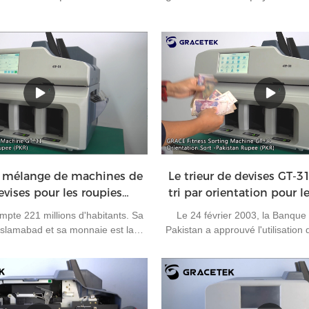
 mélange de machines de
Le trieur de devises GT-31
evises pour les roupies
tri par orientation pour le
pakistanaises
banque mixte
mpte 221 millions d'habitants. Sa
Le 24 février 2003, la Banque
 Islamabad et sa monnaie est la
Pakistan a approuvé l'utilisation
aise. C'est l'une des monnaies les
pour le règlement de ses activité
 au monde.La banque doit dégager
faisant du Pakistan le cinquième p
ous les jours. Sans une machine
RMB pour le règlement des expo
ficacité du travail sera réduite. La
vous le savez, chaque billet a qua
i de fitness de marque Grace GT-
et nous les appelons A, B, C et D