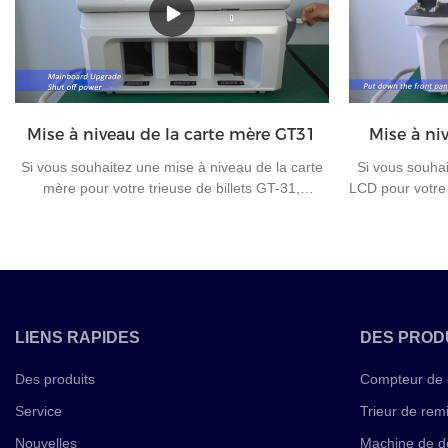
Pakistan : 1 roupie, 2 roupies. , 5 roupies et 10
31 est très app
roupies.
banque afin d'am
Mise à niveau de la carte mère GT31
Mise à ni
Si vous souhaitez une mise à niveau de la carte
Si vous souhai
mère pour votre trieuse de billets GT-31,
LCD pour votre 
regardez cette vidéo.Si vous avez des questions
cette vidéo.S
sur la machine de tri de billets ou d'autres
machine de tri
machines à compter l'argent, veuillez nous
compter l'arg
contacter pour une communication ultérieure.
une c
LIENS RAPIDES
DES PROD
Des produits
Compteur de 
Service
Trieur de rem
Nouvelles
Machine de d