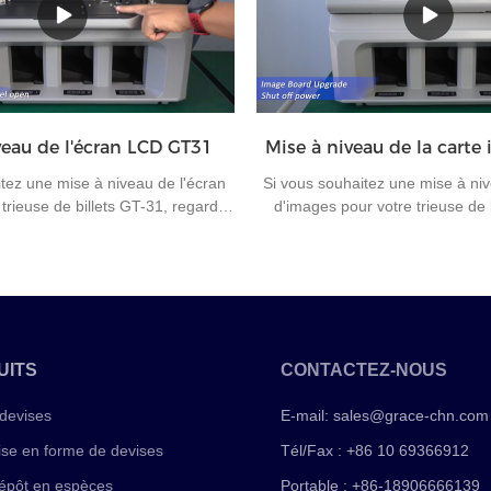
ropriée pour le centre de tri de la
banques demandent de les trier
éliorer l'efficacité du travail et la
seule orientation, ce qui caus
bureautique.
problèmes aux travailleurs si la 
cette fonction.
veau de l'écran LCD GT31
Mise à niveau de la cart
tez une mise à niveau de l'écran
Si vous souhaitez une mise à ni
trieuse de billets GT-31, regardez
d'images pour votre trieuse de 
i vous avez des questions sur la
regardez cette vidéo.Si vous ave
 de billets ou d'autres machines à
sur la machine de tri de billet
ent, veuillez nous contacter pour
machines à compter l'argent, 
ommunication ultérieure.
contacter pour une communicati
UITS
CONTACTEZ-NOUS
devises
E-mail:
sales@grace-chn.com
ise en forme de devises
Tél/Fax : +86 10 69366912
épôt en espèces
Portable : +86-18906666139