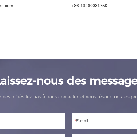
hn.com
+86-13260031750
Laissez-nous des message
èmes, n'hésitez pas à nous contacter, et nous résoudrons les pr
E-mail