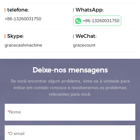
telefone:
WhatsApp:
+86-13260031750
+86-13260031750
Skype:
WeChat:
gracecashmachine
gracecount
Deixe-nos mensagens
Se você encontrar algum problema, sinta-se à vontade para
entrar em contato conosco e resolveremos os problemas
relevantes para você.
Nome
O email