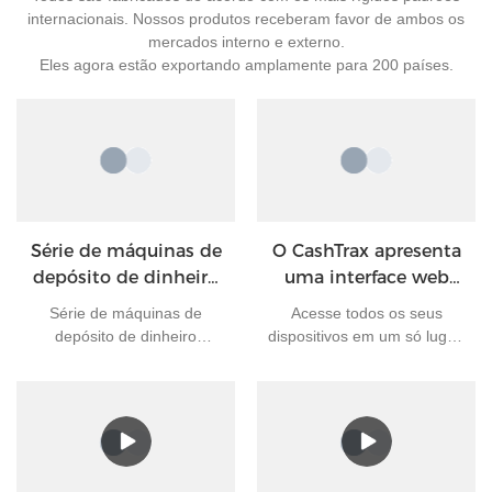
internacionais. Nossos produtos receberam favor de ambos os
mercados interno e externo.
Eles agora estão exportando amplamente para 200 países.
Série de máquinas de
O CashTrax apresenta
depósito de dinheiro
uma interface web
GRACETEK
moderna e
Série de máquinas de
Acesse todos os seus
personalizável.
depósito de dinheiro
dispositivos em um só lugar,
GRACETEK
usando painéis intuitivos e
uma variedade de widgets
(plugins) para monitorar
operações, receber
notificações e gerar
relatórios. Personalize seu