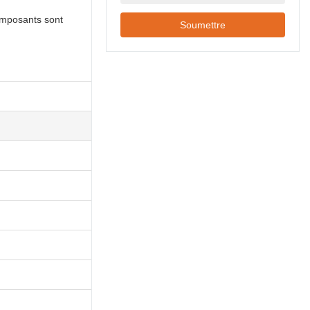
banque mobilité
pratique.
composants sont
Soumettre