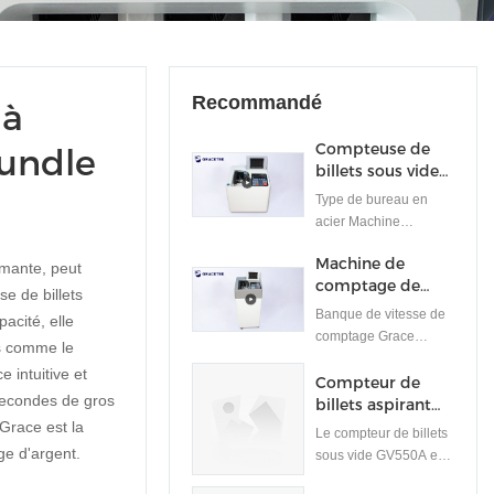
Recommandé
 à
Compteuse de
Bundle
billets sous vide
GV450 -
Type de bureau en
Fabricants de
acier Machine
machines de
compacte de
comptage de
Machine de
comptage de billets de
rmante, peut
billets GRACE
comptage de
banque & Machine à
se de billets
billets GV550
vérifier les
Banque de vitesse de
acité, elle
notes Bureau
comptage Grace
s comme le
Compteuse de billets
GV550machine à
 intuitive et
sous vide est un
compter les billets peut
Compteur de
équipement financier
secondes de gros
traiter une grande
billets aspirant
petit et précis
quantité d'argent
GV550A
Grace est la
Le compteur de billets
permettant de compter
liquide, qu'il s'agisse
ge d'argent.
sous vide GV550A est
rapidement les billets
d'une nouvelle
un appareil financier
de banque sans retirer
monnaie, d'une