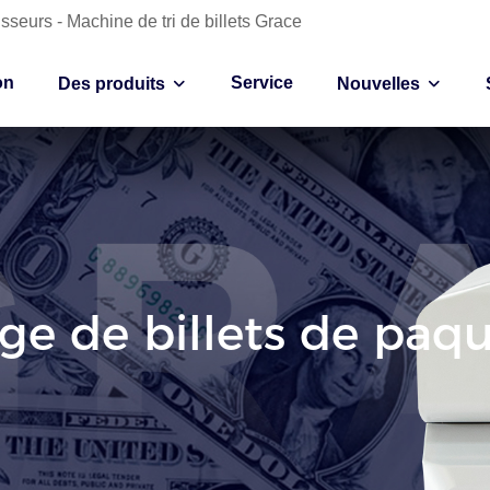
sseurs - Machine de tri de billets Grace
on
Service
Des produits
Nouvelles
e de billets de paq