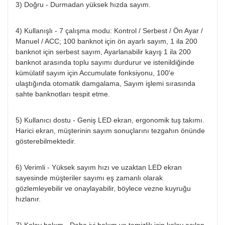
3) Doğru - Durmadan yüksek hızda sayım.
4) Kullanışlı - 7 çalışma modu: Kontrol / Serbest / Ön Ayar /
Manuel / ACC; 100 banknot için ön ayarlı sayım, 1 ila 200
banknot için serbest sayım, Ayarlanabilir kayış 1 ila 200
banknot arasında toplu sayımı durdurur ve istenildiğinde
kümülatif sayım için Accumulate fonksiyonu, 100'e
ulaştığında otomatik damgalama, Sayım işlemi sırasında
sahte banknotları tespit etme.
5) Kullanıcı dostu - Geniş LED ekran, ergonomik tuş takımı.
Harici ekran, müşterinin sayım sonuçlarını tezgahın önünde
gösterebilmektedir.
6) Verimli - Yüksek sayım hızı ve uzaktan LED ekran
sayesinde müşteriler sayımı eş zamanlı olarak
gözlemleyebilir ve onaylayabilir, böylece vezne kuyruğu
hızlanır.
7) Kolay bakım - Daha iyi bakım ve temizlik için kolay açılan