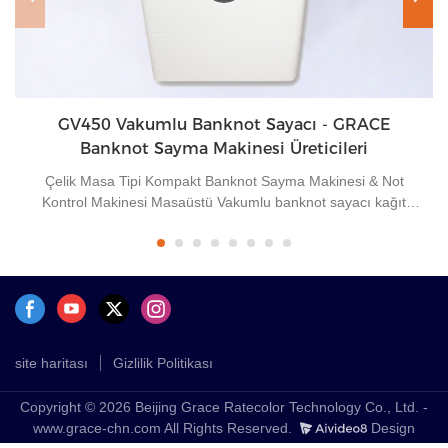
GV450 Vakumlu Banknot Sayacı - GRACE
Banknot Sayma Makinesi Üreticileri
Çelik Masa Tipi Kompakt Banknot Sayma Makinesi & Not
Kontrol Makinesi Masaüstü Vakumlu banknot sayacı kağıt
bantı çıkarmadan banknotları hızlı bir şekilde saymak için
kullanılan küçük ve doğru bir finansal ekipmandır. Esas olarak
tutarları kontrol etmek için kullanılır ve finans, borsa, ticari
hizmet vb. ticari işlemler için uygundur. Banknot ve belge
senetleri gibi çeşitli banknot sayımlarını karşılayabilir.
site haritası
Gizlilik Politikası
Copyright © 2026 Beijing Grace Ratecolor Technology Co., Ltd. -
www.grace-chn.com All Rights Reserved.
Design