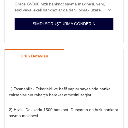
Grace GV800 hızlı banknot sayma makinesi, yeni,
eski veya lekeli banknotlar da dahil olmak üzere
büyük miktarda nakit parayı işleyebilir. Bu yüksek
kapasiteli para sayma makineleri, bantlanmış
Para sayma makinesi, zaman kazandıran bir
ŞİMDİ SORUŞTURMA GÖNDERİN
veya destelenmiş banknotları saymak gibi işlerde
bankacılık yardımcısı arayan herkesin ilk tercihi
zaman tasarrufu sağlar. Ayrıca, hızlı ve kullanımı
olmalıdır. Seçtiğimiz para sayma makineleri her
kolay kontrolleri sayesinde, karışık banknotlardan
türlü para birimini işleyebilecek şekilde
Tekerlekli ve hafif yapısıyla banka çalışanlarının
oluşan yüksek hacimli miktarları saniyeler içinde
tasarlanmıştır ve birçok model, parti başına
rahatça hareket etmesini sağlar.
sayabilirler. Grace banknot sayma makinesi, para
banknot sayısını ayarlama kolaylığı sunmaktadır.
Ürün Detayları
sayma ihtiyaçlarınız için en iyi seçimdir.
1) Taşınabilir - Tekerlekli ve hafif yapısı sayesinde banka
çalışanlarının rahatça hareket etmesini sağlar.
2) Hızlı - Dakikada 1500 banknot. Dünyanın en hızlı banknot
sayma makinesi.