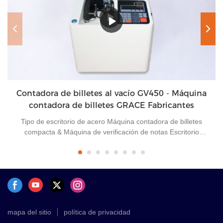
Contadora de billetes al vacío GV450 - Máquina
contadora de billetes GRACE Fabricantes
Tipo de escritorio de acero Máquina contadora de billetes
compacta & Máquina de verificación de notas Escritorio
Contadora de billetes al vacío Es un equipo financiero
pequeño y preciso para contar billetes rápidamente sin quitar
la cinta de papel. Se utiliza principalmente para comprobar
importes y es adecuado para operaciones como finanzas,
bolsa de valores, servicios comerciales, etc. Puede realizar
varios recuentos de billetes, como billetes de banco y facturas
de documentos.
mapa del sitio
política de privacidad