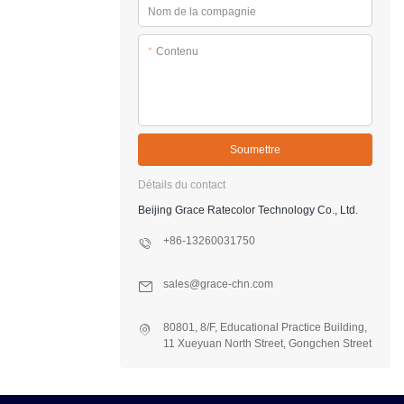
Nom de la compagnie
*
Contenu
Soumettre
Détails du contact
Beijing Grace Ratecolor Technology Co., Ltd.
+86-13260031750
sales@grace-chn.com
80801, 8/F, Educational Practice Building,
11 Xueyuan North Street, Gongchen Street
Office, Fangshan Dist., Beijing, China