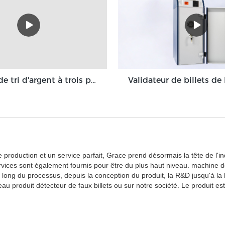
Machine de tri d'argent à trois poches Grace 3 + 1 poche Grace GT-31
production et un service parfait, Grace prend désormais la tête de l'ind
rvices sont également fournis pour être du plus haut niveau. machine d
u long du processus, depuis la conception du produit, la R&D jusqu'à la l
u produit détecteur de faux billets ou sur notre société. Le produit est