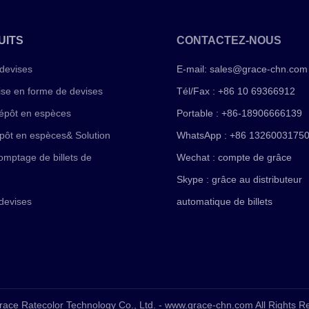
UITS
CONTACTEZ-NOUS
devises
E-mail:
sales@grace-chn.com
ise en forme de devises
Tél/Fax : +86 10 69366912
épôt en espèces
Portable : +86-18906666139
pôt en espèces& Solution
WhatsApp : +86 1326003175
mptage de billets de
Wechat : compte de grâce
Skype : grâce au distributeur
devises
automatique de billets
race Ratecolor Technology Co., Ltd. - www.grace-chn.com All Rights 