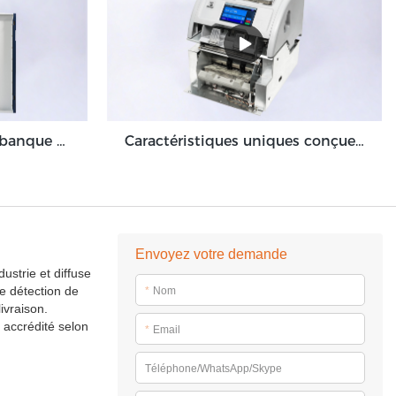
Validateur de billets de banque de machine de dépôt en espèces à volume élevé pour l'environnement de back-office GDM-300
Caractéristiques uniques conçues pour optimiser le module de machine de dépôt en espèces Grace GDM100
Envoyez votre demande
ustrie et diffuse
e détection de
*
Nom
ivraison.
 accrédité selon
*
Email
Téléphone/WhatsApp/Skype