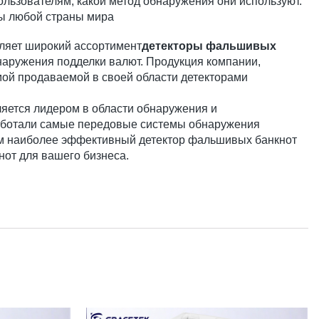
ользователям, какой метод обнаружения они используют.
ты любой страны мира
вляет широкий ассортимент
детекторы фальшивых
наружения подделки валют. Продукция компании,
амой продаваемой в своей области детекторами
ляется лидером в области обнаружения и
аботали самые передовые системы обнаружения
м наиболее эффективный детектор фальшивых банкнот
нот для вашего бизнеса.