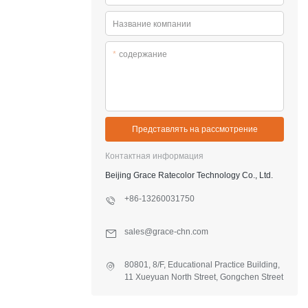
Название компании
*
содержание
Представлять на рассмотрение
Контактная информация
Beijing Grace Ratecolor Technology Co., Ltd.
+86-13260031750
sales@grace-chn.com
80801, 8/F, Educational Practice Building,
11 Xueyuan North Street, Gongchen Street
Office, Fangshan Dist., Beijing, China