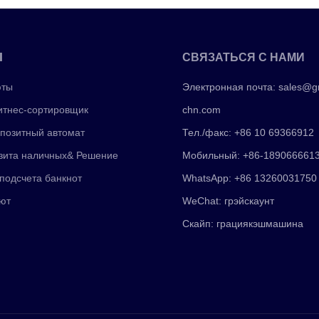
Ы
СВЯЗАТЬСЯ С НАМИ
юты
Электронная почта:
sales@g
тнес-сортировщик
chn.com
позитный автомат
Тел./факс: +86 10 69366912
зита наличных& Решение
Мобильный: +86-189066661
подсчета банкнот
WhatsApp: +86 13260031750
ют
WeChat: грэйскаунт
Скайп: грациякэшмашина