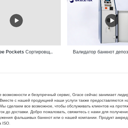
Grace Three Pockets Сортировщик денег 3+1 Pocket Grace GT-31
е возможности и безупречный сервис, Grace сейчас занимает лид
. Вместе с нашей продукцией наши услуги также предоставляются 
ы сделаем все возможное, чтобы обслуживать клиентов на протяж
ок до доставки. Добро пожаловать, свяжитесь с нами для получени
жения фальшивых банкнот или о нашей компании. Продукт аккред
а ISO.