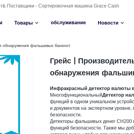
от& Поставщики - Сортировочная машина Grace Cash
м
обслуживание
Товары
Новости
ля обнаружения фальшивых банкнот
Грейс | Производите
обнаружения фальши
Инфракрасный детектор валюты в
Многофункциональный
Детектор на
функций в одном уникальном устройс
и документов на экспертном уровне,
безопасности.
Детекторы фальшивых денег CH200 и
функций безопасности. Также мы до