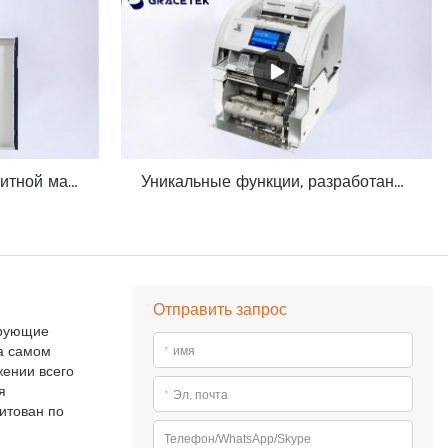
Валидатор банкнот депозитной машины большого объема для среды GDM-300 бэк-офиса
Уникальные функции, разработанные для оптимизации модуля депозитной машины Grace GDM100
Отправить запрос
ирующие
на самом
*
имя
ении всего
я
*
Эл. почта
итован по
Телефон/WhatsApp/Skype