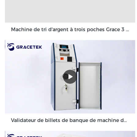
Machine de tri d'argent à trois poches Grace 3 + 1 poche Grace GT-31
Validateur de billets de banque de machine de dépôt en espèces à volume élevé pour l'environnement de back-office GDM-300