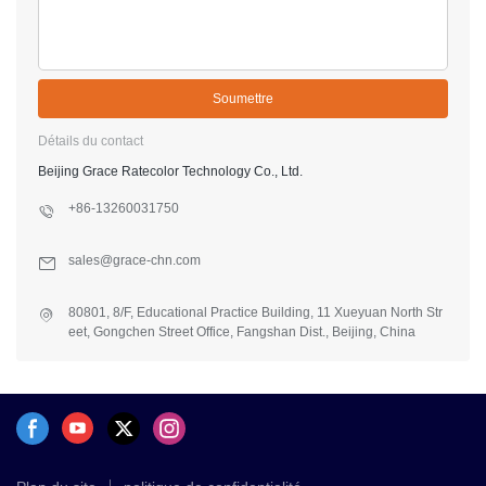
Soumettre
Détails du contact
Beijing Grace Ratecolor Technology Co., Ltd.
+86-13260031750
sales@grace-chn.com
80801, 8/F, Educational Practice Building, 11 Xueyuan North Str
eet, Gongchen Street Office, Fangshan Dist., Beijing, China