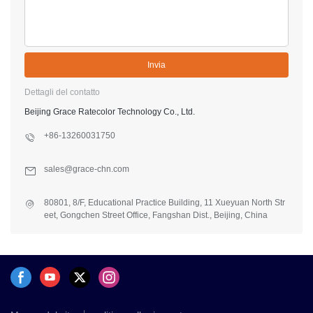
Invia
Dettagli del contatto
Beijing Grace Ratecolor Technology Co., Ltd.
+86-13260031750
sales@grace-chn.com
80801, 8/F, Educational Practice Building, 11 Xueyuan North Str
eet, Gongchen Street Office, Fangshan Dist., Beijing, China