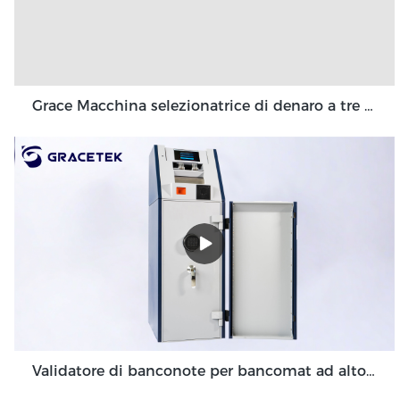
Grace Macchina selezionatrice di denaro a tre tasche 3+1 tasca Grace GT-31
Validatore di banconote per bancomat ad alto volume per ambienti di back office GDM-300