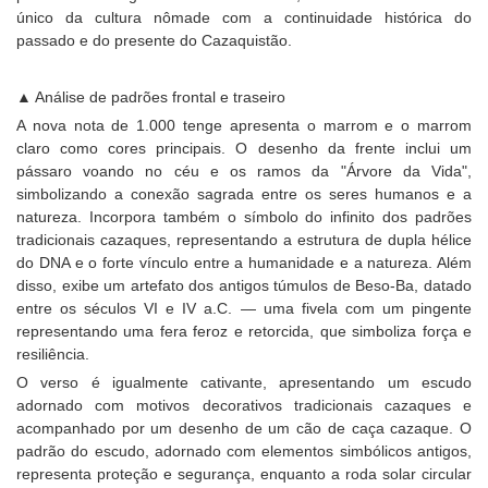
único da cultura nômade com a continuidade histórica do
passado e do presente do Cazaquistão.
▲ Análise de padrões frontal e traseiro
A nova nota de 1.000 tenge apresenta o marrom e o marrom
claro como cores principais. O desenho da frente inclui um
pássaro voando no céu e os ramos da "Árvore da Vida",
simbolizando a conexão sagrada entre os seres humanos e a
natureza. Incorpora também o símbolo do infinito dos padrões
tradicionais cazaques, representando a estrutura de dupla hélice
do DNA e o forte vínculo entre a humanidade e a natureza. Além
disso, exibe um artefato dos antigos túmulos de Beso-Ba, datado
entre os séculos VI e IV a.C. — uma fivela com um pingente
representando uma fera feroz e retorcida, que simboliza força e
resiliência.
O verso é igualmente cativante, apresentando um escudo
adornado com motivos decorativos tradicionais cazaques e
acompanhado por um desenho de um cão de caça cazaque. O
padrão do escudo, adornado com elementos simbólicos antigos,
representa proteção e segurança, enquanto a roda solar circular