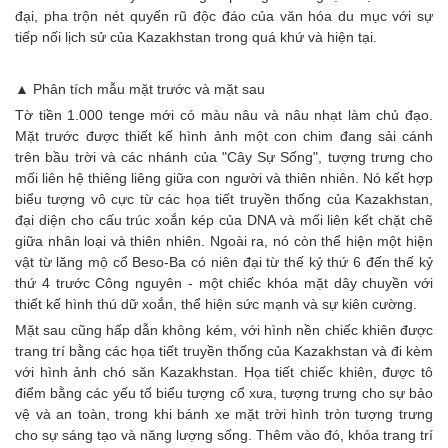
đại, pha trộn nét quyến rũ độc đáo của văn hóa du mục với sự
tiếp nối lịch sử của Kazakhstan trong quá khứ và hiện tại.
▲ Phân tích mẫu mặt trước và mặt sau
Tờ tiền 1.000 tenge mới có màu nâu và nâu nhạt làm chủ đạo.
Mặt trước được thiết kế hình ảnh một con chim đang sải cánh
trên bầu trời và các nhánh của "Cây Sự Sống", tượng trưng cho
mối liên hệ thiêng liêng giữa con người và thiên nhiên. Nó kết hợp
biểu tượng vô cực từ các họa tiết truyền thống của Kazakhstan,
đại diện cho cấu trúc xoắn kép của DNA và mối liên kết chặt chẽ
giữa nhân loại và thiên nhiên. Ngoài ra, nó còn thể hiện một hiện
vật từ lăng mộ cổ Beso-Ba có niên đại từ thế kỷ thứ 6 đến thế kỷ
thứ 4 trước Công nguyên - một chiếc khóa mặt dây chuyền với
thiết kế hình thú dữ xoắn, thể hiện sức mạnh và sự kiên cường.
Mặt sau cũng hấp dẫn không kém, với hình nền chiếc khiên được
trang trí bằng các họa tiết truyền thống của Kazakhstan và đi kèm
với hình ảnh chó săn Kazakhstan. Họa tiết chiếc khiên, được tô
điểm bằng các yếu tố biểu tượng cổ xưa, tượng trưng cho sự bảo
vệ và an toàn, trong khi bánh xe mặt trời hình tròn tượng trưng
cho sự sáng tạo và năng lượng sống. Thêm vào đó, khóa trang trí