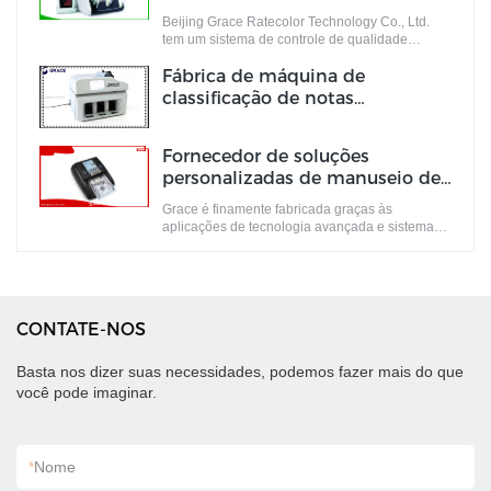
às demandas do mercado.
Beijing Grace Ratecolor Technology Co., Ltd.
tem um sistema de controle de qualidade
perfeito.
Fábrica de máquina de
classificação de notas
personalizadas Fabricante |
Graça
Fornecedor de soluções
personalizadas de manuseio de
dinheiro Fabricante | Graça
Grace é finamente fabricada graças às
aplicações de tecnologia avançada e sistema
de produção enxuto.
CONTATE-NOS
Basta nos dizer suas necessidades, podemos fazer mais do que
você pode imaginar.
*
Nome