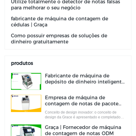
Utilize totalmente o detector de notas falsas
para melhorar o seu negócio
fabricante de máquina de contagem de
cédulas | Graça
Como possuir empresas de soluções de
dinheiro gratuitamente
produtos
Fabricante de máquina de
depósito de dinheiro inteligente
personalizado | Graça
Empresa de máquina de
contagem de notas de pacote
portátil ODM | Graça
Conceito de design inovador: o conceito de
design da Grace é apresentado e completado
por uma equipe de designers cheios de ideias
Graça | Fornecedor de máquina
de design inovadoras. Essas ideias não apenas
atendem aos padrões industriais, mas atendem
de contagem de notas ODM