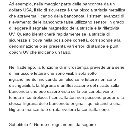
Ad esempio, nella maggior parte delle banconote da un
dollaro USA, il filo di sicurezza è una piccola striscia metallica
che attraversa il centro della banconota. I sistemi avanzati di
rilevamento delle banconote false utilizzano sensori in grado
di leggere il segnale magnetico della striscia e la riflettività
UV. Questo identificherà rapidamente se la striscia di
sicurezza si trova nella posizione corretta, corrisponde alla
denominazione o se presenta vari errori di stampa e punti
opachi UV che indicano un falso.
Nel frattempo, la funzione di microstampa prevede una serie
di minuscole lettere che sono visibili solo sotto
ingrandimento, indicando un falso se le lettere non sono
distinguibili. E la filigrana è un'illustrazione del ritratto sulla
banconota che può essere vista se la banconota viene
tenuta in controluce. I contraffattori non possono produrre la
stessa filigrana delle banconote originali, quindi anche una
filigrana mancante o errata rivelerà la contraffazione.
Sottotitolo 4: Norme e regolamenti da seguire