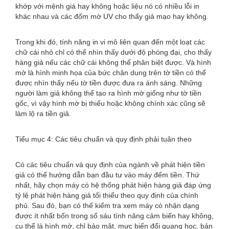
khớp với mệnh giá hay không hoặc liệu nó có nhiều lỗi in
khác nhau và các đốm mờ UV cho thấy giả mạo hay không.
Trong khi đó, tính năng in vi mô liên quan đến một loạt các
chữ cái nhỏ chỉ có thể nhìn thấy dưới độ phóng đại, cho thấy
hàng giả nếu các chữ cái không thể phân biệt được. Và hình
mờ là hình minh họa của bức chân dung trên tờ tiền có thể
được nhìn thấy nếu tờ tiền được đưa ra ánh sáng. Những
người làm giả không thể tạo ra hình mờ giống như tờ tiền
gốc, vì vậy hình mờ bị thiếu hoặc không chính xác cũng sẽ
làm lộ ra tiền giả.
Tiểu mục 4: Các tiêu chuẩn và quy định phải tuân theo
Có các tiêu chuẩn và quy định của ngành về phát hiện tiền
giả có thể hướng dẫn bạn đầu tư vào máy đếm tiền. Thứ
nhất, hãy chọn máy có hệ thống phát hiện hàng giả đáp ứng
tỷ lệ phát hiện hàng giả tối thiểu theo quy định của chính
phủ. Sau đó, bạn có thể kiểm tra xem máy có nhận dạng
được ít nhất bốn trong số sáu tính năng cảm biến hay không,
cụ thể là hình mờ, chỉ bảo mật, mực biến đổi quang học, bản