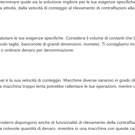
eterminare quale sia la soluzione migliore per le tue esigenze specifich
tività, dalla velocità di conteggio al rilevamento di contraffazioni alla 
 valutare le tue esigenze specifiche. Considera il volume di contanti ch
lo taglio, banconote di grandi dimensioni, monete). Ti consigliamo inoltr
te o ordinare denaro per denominazione.
mat è la sua velocità di conteggio. Macchine diverse saranno in grado di
a macchina troppo lenta potrebbe rallentare le tue operazioni, mentre
 moderni dispongono anche di funzionalità di rilevamento della contraffaz
 notevole quantità di denaro, investire in una macchina con queste caratt