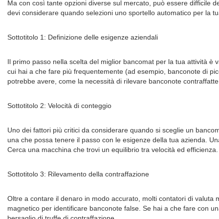
Ma con così tante opzioni diverse sul mercato, può essere difficile d
devi considerare quando selezioni uno sportello automatico per la tua at
Sottotitolo 1: Definizione delle esigenze aziendali
Il primo passo nella scelta del miglior bancomat per la tua attività è
cui hai a che fare più frequentemente (ad esempio, banconote di picco
potrebbe avere, come la necessità di rilevare banconote contraffat
Sottotitolo 2: Velocità di conteggio
Uno dei fattori più critici da considerare quando si sceglie un banco
una che possa tenere il passo con le esigenze della tua azienda. Un
Cerca una macchina che trovi un equilibrio tra velocità ed efficienza.
Sottotitolo 3: Rilevamento della contraffazione
Oltre a contare il denaro in modo accurato, molti contatori di valuta
magnetico per identificare banconote false. Se hai a che fare con una
bersaglio di truffe di contraffazione.