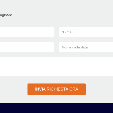
maginare.
*
E-mail
Nome della ditta
INVIA RICHIESTA ORA