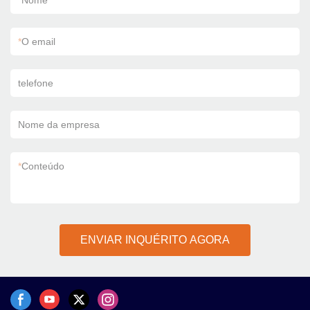
*
Nome
*
O email
telefone
Nome da empresa
*
Conteúdo
ENVIAR INQUÉRITO AGORA