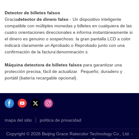
infrarrojo/comprobador de
Fácil de instalarImpresión de
GRACE 7 "
billetes con lupaLa multifunción
alta velocidad, clara y
Detector de billetes falsos
detector de efectivo Hunter
fluidaNúcleo de impresora
Gracia
detector de dinero falso
- Un dispositivo inteligente
200 combina un gran conjunto
incorporado con adaptador de
compatible con múltiples monedas y billetes en cualquiera de las
de funciones en un dispositivo
12VDiseño compacto para
cuatro orientaciones direccionales e informa instantáneamente si
único. Este detector garantiza
papel de 50 mm
el dinero es genuino o sospechoso. la gran pantalla LCD a color
una autenticación de nivel
indicará claramente un Aprobado o Reprobado junto con una
experto de billetes y
confirmación de la factura'denominación s.
documentos al verificar
múltiples características de
Máquina detectora de billetes falsos
para garantizar una
seguridad a la vez.Los
protección precisa, fácil de actualizar. Pequeño, duradero y
detectores de dinero falso
portátil (batería recargable opcional).
CH200 tienen 3 tipos de
métodos de visualización y 12
tipos de métodos de detección
de funciones de seguridad.
También agregamos la función
de menú de navegación en la
pantalla LCD, lo cual es muy
mapa del sitio
política de privacidad
conveniente para indicar a los
usuarios qué tipo de método de
Copyright © 2026 Beijing Grace Ratecolor Technology Co., Ltd. -
detección están