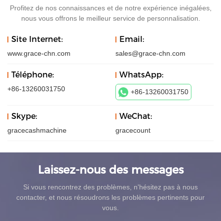
Profitez de nos connaissances et de notre expérience inégalées,
nous vous offrons le meilleur service de personnalisation.
Site Internet:
Email:
www.grace-chn.com
sales@grace-chn.com
Téléphone:
WhatsApp:
+86-13260031750
+86-13260031750
Skype:
WeChat:
gracecashmachine
gracecount
Laissez-nous des messages
Si vous rencontrez des problèmes, n'hésitez pas à nous
contacter, et nous résoudrons les problèmes pertinents pour
vous.