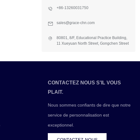
+86-13260031750
sales@grace-chn.com
80801, 8/F, Educational Practice Building,
11 Xueyuan North Street, Gongchen Street
Office, Fangshan Dist., Beijing, China
CONTACTEZ NOUS S'IL VOUS
PLAIT.
Nous sommes confiants de dire que notre
service de personnalisation est
exceptionnel.
0
CONTACTEZ-NOUS