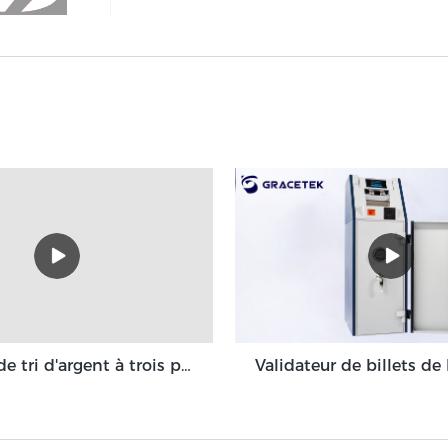
Machine de tri d'argent à trois poches Grace 3 + 1 poche Grace GT-31