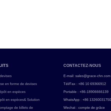
UITS
CONTACTEZ-NOUS
devises
E-mail:
sales@grace-chn.com
ise en forme de devises
Tél/Fax : +86 10 69366912
épôt en espèces
Portable : +86-18906666139
pôt en espèces& Solution
WhatsApp : +86 1326003175
mptage de billets de
Wechat : compte de grâce