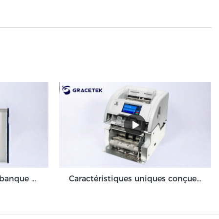
Validateur de billets de banque de machine de dépôt en espèces à volume élevé pour l'environnement de back-office GDM-300
Caractéristiques uniques conçues pour optimiser le module de machine de dépôt en espèces Grace GDM100