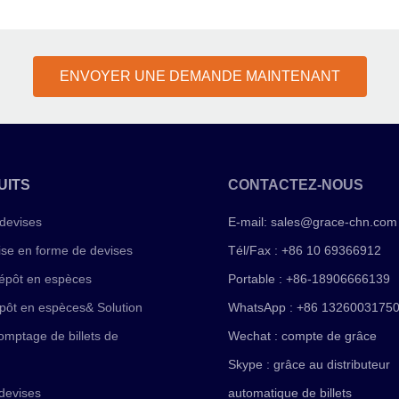
ENVOYER UNE DEMANDE MAINTENANT
UITS
CONTACTEZ-NOUS
devises
E-mail:
sales@grace-chn.com
ise en forme de devises
Tél/Fax : +86 10 69366912
épôt en espèces
Portable : +86-18906666139
pôt en espèces& Solution
WhatsApp : +86 1326003175
mptage de billets de
Wechat : compte de grâce
Skype : grâce au distributeur
devises
automatique de billets