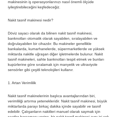
makinesinin iş operasyonlarınızı nasıl önemli ölçüde
iyileştirebileceğini keşfedeceğiz.
Nakit tasnif makinesi nedir?
Döviz sayacı olarak da bilinen nakit tasnif makinesi,
banknotları otomatik olarak sayabilen, sıralayabilen ve
doğrulayabilen bir cihazdır. Bu makineler genellikle
bankalarda, kumarhanelerde, süpermarketlerde ve yüksek
miktarda nakitle uğraşan diğer işletmelerde bulunur. Nakit
tasnif makineleri, sahte banknotları tespit etmek ve bunları
kupürlerine göre sıralamak için manyetik ve ultraviyole
sensörler gibi çeşitli teknolojileri kullanır.
1. Artan Verimlilik
Nakit tasnif makinelerinin başlıca avantajlarından biri,
verimliliği artırma yetenekleridir. Nakit tasnif makinesi, büyük
miktarlarda parayı birkaç dakika içinde sayabilir ve tasnif
edebilir. Çalışanların nakitleri manuel olarak saymak için
saatler harcaması yerine, bir nakit tasnif makinesi aynı işi çok