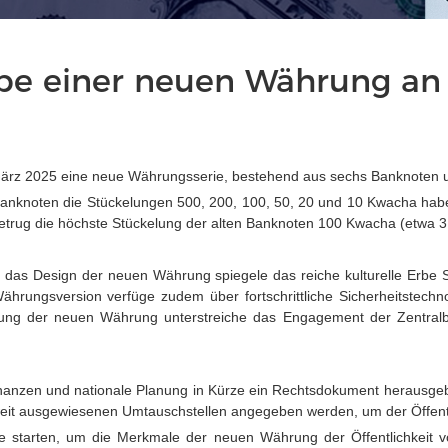
be einer neuen Währung an
März 2025 eine neue Währungsserie, bestehend aus sechs Banknoten u
Banknoten die Stückelungen 500, 200, 100, 50, 20 und 10 Kwacha hab
trug die höchste Stückelung der alten Banknoten 100 Kwacha (etwa 3,
 das Design der neuen Währung spiegele das reiche kulturelle Erbe 
hrungsversion verfüge zudem über fortschrittliche Sicherheitstechn
ung der neuen Währung unterstreiche das Engagement der Zentralbank
Finanzen und nationale Planung in Kürze ein Rechtsdokument herausg
it ausgewiesenen Umtauschstellen angegeben werden, um der Öffentl
tarten, um die Merkmale der neuen Währung der Öffentlichkeit vorzu