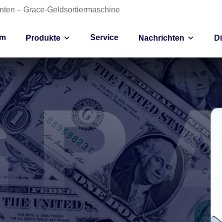
anten – Grace-Geldsortiermaschine
im
Service
Produkte
Nachrichten
D