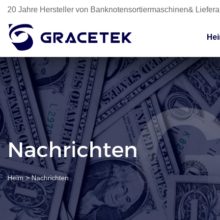
20 Jahre Hersteller von Banknotensortiermaschinen& Liefer
He
Nachrichten
Heim
>
Nachrichten