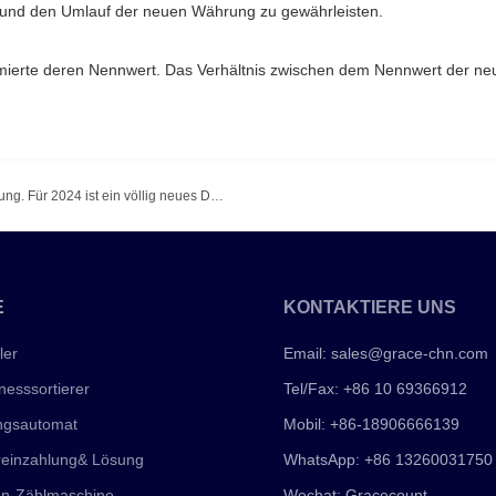
g und den Umlauf der neuen Währung zu gewährleisten.
mierte deren Nennwert. Das Verhältnis zwischen dem Nennwert der n
Die Euro-Banknoten stehen vor einer umfassenden Überarbeitung. Für 2024 ist ein völlig neues Design geplant.
E
KONTAKTIERE UNS
ler
Email:
sales@grace-chn.com
esssortierer
Tel/Fax: +86 10 69366912
ngsautomat
Mobil: +86-18906666139
reinzahlung& Lösung
WhatsApp: +86 13260031750
en-Zählmaschine
Wechat: Gracecount