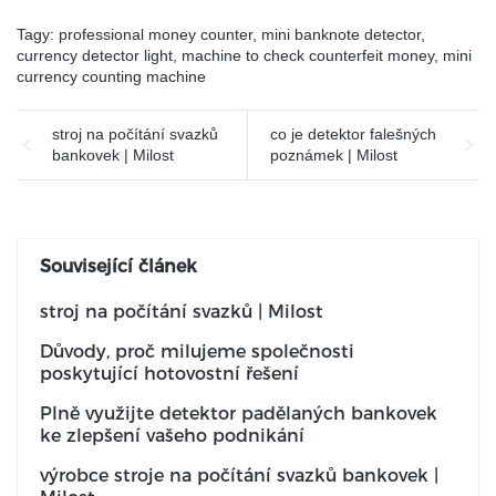
bankovky podle různých
tváří
Tagy:
professional money counter
,
mini banknote detector
,
currency detector light
,
machine to check counterfeit money
,
mini
currency counting machine
stroj na počítání svazků
co je detektor falešných
bankovek | Milost
poznámek | Milost
Související článek
stroj na počítání svazků | Milost
Důvody, proč milujeme společnosti
poskytující hotovostní řešení
Plně využijte detektor padělaných bankovek
ke zlepšení vašeho podnikání
výrobce stroje na počítání svazků bankovek |