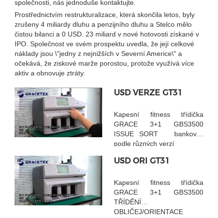
společnosti, nás jednoduše kontaktujte.
Prostřednictvím restrukturalizace, která skončila letos, byly
zrušeny 4 miliardy dluhu a penzijního dluhu a Stelco mělo
čistou bilanci a 0 USD. 23 miliard v nové hotovosti získané v
IPO. Společnost ve svém prospektu uvedla, že její celkové
náklady jsou \"jedny z nejnižších v Severní Americe\" a
očekává, že ziskové marže porostou, protože využívá více
aktiv a obnovuje ztráty.
USD VERZE GT31
Kapesní fitness třídička
GRACE 3+1 GBS3500
ISSUE SORT bankovky
podle různých verzí
USD ORI GT31
Kapesní fitness třídička
GRACE 3+1 GBS3500
TŘÍDĚNÍ
OBLIČEJ/ORIENTACE