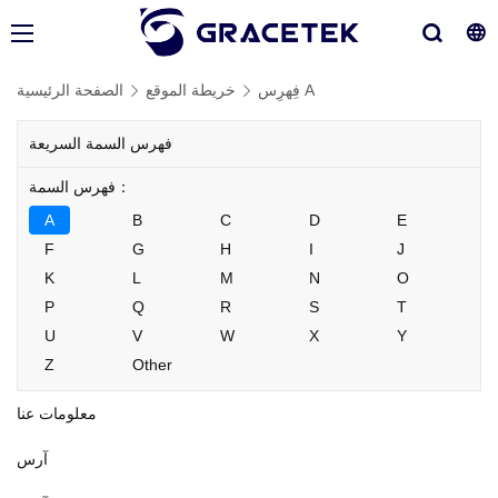
فِهرِس A
خريطة الموقع
الصفحة الرئيسية
فهرس السمة السريعة
فهرس السمة：
A
B
C
D
E
F
G
H
I
J
K
L
M
N
O
P
Q
R
S
T
U
V
W
X
Y
Z
Other
معلومات عنا
آرس