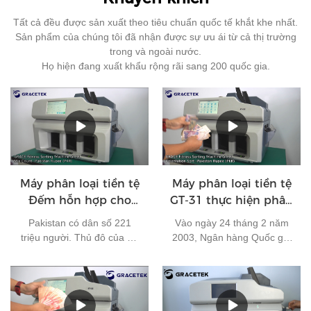
Tất cả đều được sản xuất theo tiêu chuẩn quốc tế khắt khe nhất.
Sản phẩm của chúng tôi đã nhận được sự ưu ái từ cả thị trường
trong và ngoài nước.
Họ hiện đang xuất khẩu rộng rãi sang 200 quốc gia.
Máy phân loại tiền tệ
Máy phân loại tiền tệ
Đếm hỗn hợp cho
GT-31 thực hiện phân
đồng rupee Pakistan
loại định hướng cho
Pakistan có dân số 221
Vào ngày 24 tháng 2 năm
các loại tiền giấy hỗn
triệu người. Thủ đô của nó
2003, Ngân hàng Quốc gia
hợp
là Islamabad và tiền tệ của
Pakistan đã phê duyệt việc
nó là đồng rupee Pakistan.
sử dụng Nhân dân tệ của
Nó là một trong những loại
Trung Quốc để thanh toán
tiền tệ được sử dụng
trong hoạt động kinh doanh
thường xuyên nhất trên thế
xuất khẩu của mình, đưa