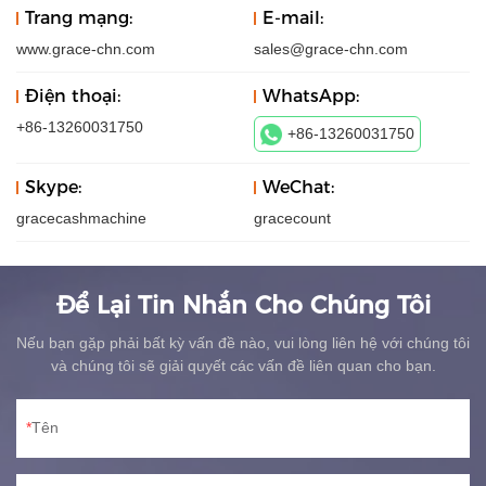
Trang mạng:
E-mail:
www.grace-chn.com
sales@grace-chn.com
Điện thoại:
WhatsApp:
+86-13260031750
+86-13260031750
Skype:
WeChat:
gracecashmachine
gracecount
Để Lại Tin Nhắn Cho Chúng Tôi
Nếu bạn gặp phải bất kỳ vấn đề nào, vui lòng liên hệ với chúng tôi
và chúng tôi sẽ giải quyết các vấn đề liên quan cho bạn.
Tên