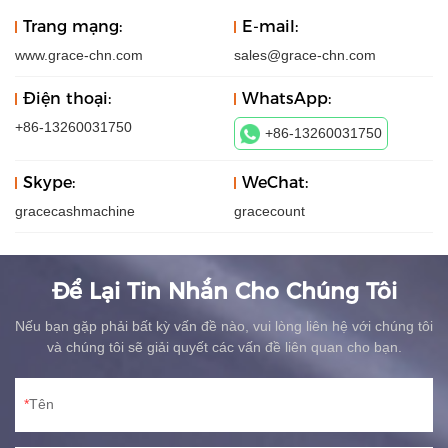
Trang mạng:
E-mail:
www.grace-chn.com
sales@grace-chn.com
Điện thoại:
WhatsApp:
+86-13260031750
+86-13260031750
Skype:
WeChat:
gracecashmachine
gracecount
Để Lại Tin Nhắn Cho Chúng Tôi
Nếu bạn gặp phải bất kỳ vấn đề nào, vui lòng liên hệ với chúng tôi
và chúng tôi sẽ giải quyết các vấn đề liên quan cho bạn.
Tên