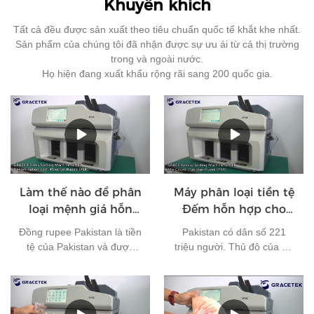
Khuyến khích
Tất cả đều được sản xuất theo tiêu chuẩn quốc tế khắt khe nhất.
Sản phẩm của chúng tôi đã nhận được sự ưu ái từ cả thị trường
trong và ngoài nước.
Họ hiện đang xuất khẩu rộng rãi sang 200 quốc gia.
Làm thế nào để phân
Máy phân loại tiền tệ
loại mệnh giá hỗn
Đếm hỗn hợp cho
hợp của Rupee
đồng rupee Pakistan
Đồng rupee Pakistan là tiền
Pakistan có dân số 221
Pakistan?
tệ của Pakistan và được
triệu người. Thủ đô của nó
phát hành bởi Ngân hàng
là Islamabad và tiền tệ của
Nhà nước Pakistan. Hiện
nó là đồng rupee Pakistan.
tại, có 7 loại tiền giấy đang
Nó là một trong những loại
lưu hành ở Pakistan: 10
tiền tệ được sử dụng