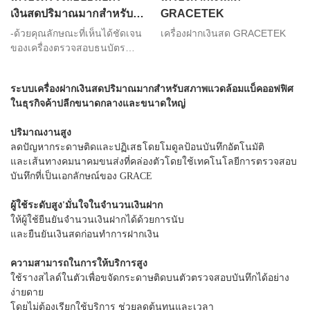
เงินสดปริมาณมากสำหรับ
GRACETEK
ระบบ Back Office GDM-
-ด้วยคุณลักษณะที่เห็นได้ชัดเจน
เครื่องฝากเงินสด GRACETEK
300
ของเครื่องตรวจสอบธนบัตร
ความเร็วสูงและการตรวจสอบ
ระดับเงินสดและเครดิตชั่วคราว
ระบบเครื่องฝากเงินสดปริมาณมากสำหรับสภาพแวดล้อมแบ็คออฟฟิศ
แบบเรียลไทม์ GDM-300 จึงเป็น
ในธุรกิจค้าปลีกขนาดกลางและขนาดใหญ่
ระบบการจัดการเงินสดที่ปรับแต่ง
สำหรับธุรกิจค้าปลีกขนาดกลาง
ปริมาณงานสูง
และขนาดใหญ่ที่ใช้เงินสดจำนวน
ลดปัญหากระดาษติดและปฏิเสธโดยโมดูลป้อนบันทึกอัตโนมัติ
มากที่ต้องจัดการเงินสดจำนวน
และเส้นทางคมนาคมขนส่งที่คล่องตัวโดยใช้เทคโนโลยีการตรวจสอบ
มาก ช่วยให้ผู้ปฏิบัติงาน เพื่อฝาก
บันทึกที่เป็นเอกลักษณ์ของ GRACE
เงินโดยไม่ได้รับการดูแลเมื่อสิ้น
สุดกะทำงานที่แบ็คออฟฟิศ
ผู้ใช้ระดับสูง'มั่นใจในจำนวนเงินฝาก
ให้ผู้ใช้ยืนยันจำนวนเงินฝากได้ด้วยการนับ
และยืนยันเงินสดก่อนทำการฝากเงิน
ความสามารถในการให้บริการสูง
ใช้รางสไลด์ในตัวเพื่อขจัดกระดาษติดบนตัวตรวจสอบบันทึกได้อย่าง
ง่ายดาย
โดยไม่ต้องเรียกใช้บริการ ช่วยลดต้นทุนและเวลา