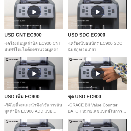
USD CNT EC900
USD SDC EC900
-เครื่องนับมูลค่าบิล EC900 CNT
-เครื่องนับธนบัตร EC900 SDC
นับฟรีโดยไม่ต้องคำนวณมูลค่า
นับสกุลเงินเดียว
USD เพิ่ม EC900
ชุด USD EC900
-วิดีโอนี้จะแนะนำฟังก์ชันการนับ
-GRACE Bill Value Counter
มูลค่าบิล EC900 ADD แบบ
BATCH หมายเลขแบทช์ในการ
สะสม
นับ